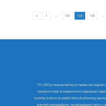
...
...
1
103
104
105
TV LOKI je news portal koji je nastao kao logiča
namjerom kako bi svakodnevno objavljivao najaktual
turizma, kulture te ostalih sfera društvenog i javnog
prenijeti vjerodostojno, na jednostavan način u na