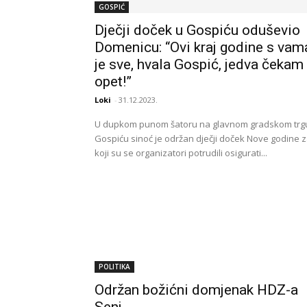
GOSPIĆ
Dječji doček u Gospiću oduševio
Domenicu: “Ovi kraj godine s vam
je sve, hvala Gospić, jedva čekam
opet!”
Loki
-
31.12.2023.
U dupkom punom šatoru na glavnom gradskom trg
Gospiću sinoć je održan dječji doček Nove godine 
koji su se organizatori potrudili osigurati...
POLITIKA
Održan božićni domjenak HDZ-a