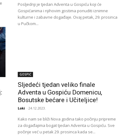
ve
Posljednji je tjedan Adventa u Gospiću koji će
Gospićanima i njihovim gostima ponuditi iznimne
kulturne i zabavne događaje. Ovaj petak, 29. prosinca
u Pučkom...
GOSPIĆ
Sljedeći tjedan veliko finale
:
Adventa u Gospiću Domenicu,
Bosutske bećare i Učiteljice!
Loki
-
24.12.2023.
Kako nam se bliži Nova godina tako počinju pripreme
za događajima bogat tjedan Adventa u Gospiću. Sve
počinje već u petak 29. prosinca kada se...