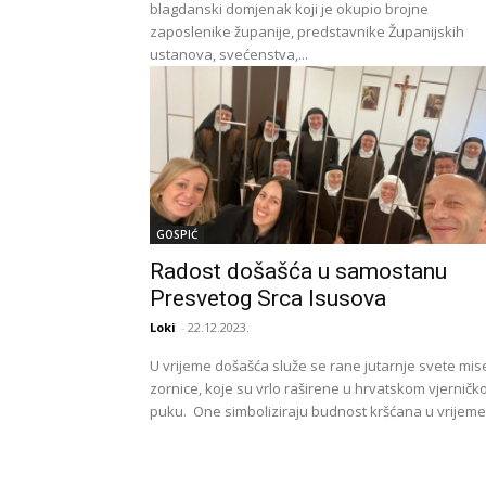
blagdanski domjenak koji je okupio brojne
zaposlenike županije, predstavnike Županijskih
ustanova, svećenstva,...
GOSPIĆ
Radost došašća u samostanu
Presvetog Srca Isusova
Loki
-
22.12.2023.
U vrijeme došašća služe se rane jutarnje svete mis
zornice, koje su vrlo raširene u hrvatskom vjernič
puku. One simboliziraju budnost kršćana u vrijeme.