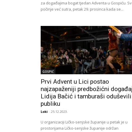
za događajima bogat tjedan Adventa u Gospiću. S
počinje već sutra, petak 29. prosinca kada se...
GOSPIĆ
Prvi Advent u Lici postao
najzapaženiji predbožićni događaj
Lidija Bačić i tamburaši oduševili
publiku
Loki
-
25.12.2023.
U organizaciji Ličko-senjske županije u petak je u
prostorijama Ličko-senjske županije održan