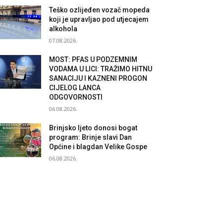
Teško ozlijeđen vozač mopeda
koji je upravljao pod utjecajem
alkohola
07.08.2026.
MOST: PFAS U PODZEMNIM
VODAMA U LICI: TRAŽIMO HITNU
SANACIJU I KAZNENI PROGON
CIJELOG LANCA
ODGOVORNOSTI
06.08.2026.
Brinjsko ljeto donosi bogat
program: Brinje slavi Dan
Općine i blagdan Velike Gospe
06.08.2026.