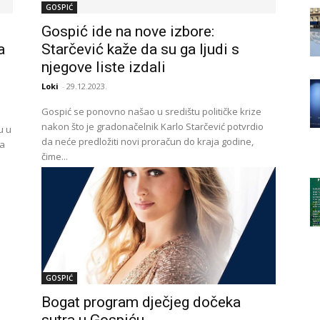
GOSPIĆ
Gospić ide na nove izbore:
a
Starčević kaže da su ga ljudi s
njegove liste izdali
Loki
-
29.12.2023.
Gospić se ponovno našao u središtu političke krize
nakon što je gradonačelnik Karlo Starčević potvrdio
u u
da neće predložiti novi proračun do kraja godine,
za
čime...
GOSPIĆ
Bogat program dječjeg dočeka