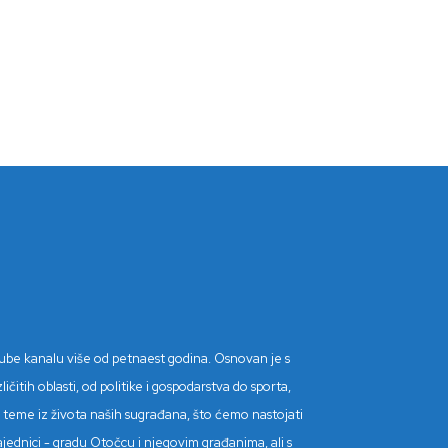
Tube kanalu više od petnaest godina. Osnovan je s
itih oblasti, od politike i gospodarstva do sporta,
tne teme iz života naših sugrađana, što ćemo nastojati
ajednici - gradu Otočcu i njegovim građanima, ali s