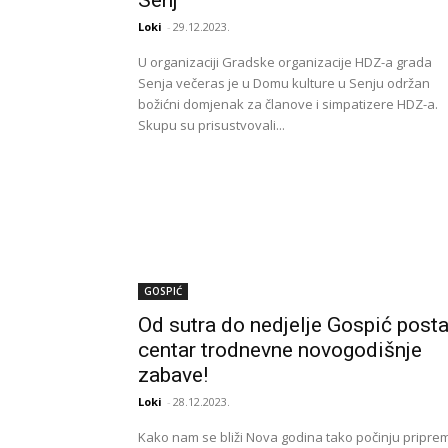
Senj
Loki
-
29.12.2023.
U organizaciji Gradske organizacije HDZ-a grada
Senja večeras je u Domu kulture u Senju održan
božićni domjenak za članove i simpatizere HDZ-a.
Skupu su prisustvovali...
GOSPIĆ
Od sutra do nedjelje Gospić posta
centar trodnevne novogodišnje
zabave!
Loki
-
28.12.2023.
Kako nam se bliži Nova godina tako počinju pripre