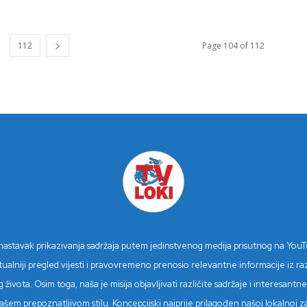
112
Page 104 of 112
n nastavak prikazivanja sadržaja putem jedinstvenog medija prisutnog na You
niji pregled vijesti i pravovremeno prenosio relevantne informacije iz različ
 života. Osim toga, naša je misija objavljivati različite sadržaje i interesan
šem prepoznatljivom stilu. Koncepcijski najprije prilagođen našoj lokalnoj z