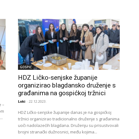
GOSPIĆ
HDZ Ličko-senjske županije
organizirao blagdansko druženje s
građanima na gospićkoj tržnici
Loki
-
22.12.2023.
e –
kom
HDZ Ličko-senjske županije danas je na gospićkoj
..
tržnici organizirao tradicionalno druženje s građanima
uoči nadolazećih blagdana. Druženju su prisustvovali
brojni stranački dužnosnici, među kojima...