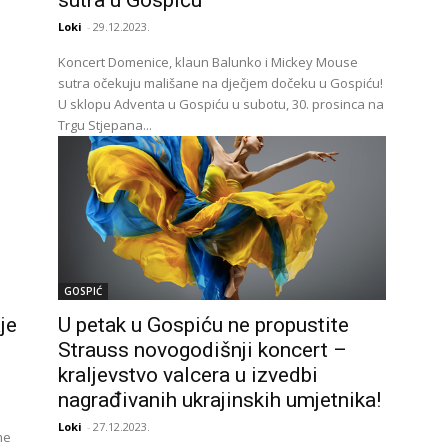
sutra u Gospiću
Loki
-
29.12.2023.
Koncert Domenice, klaun Balunko i Mickey Mouse
sutra očekuju mališane na dječjem dočeku u Gospiću!
U sklopu Adventa u Gospiću u subotu, 30. prosinca na
Trgu Stjepana...
GOSPIĆ
je
U petak u Gospiću ne propustite
Strauss novogodišnji koncert –
kraljevstvo valcera u izvedbi
nagrađivanih ukrajinskih umjetnika!
Loki
-
27.12.2023.
me