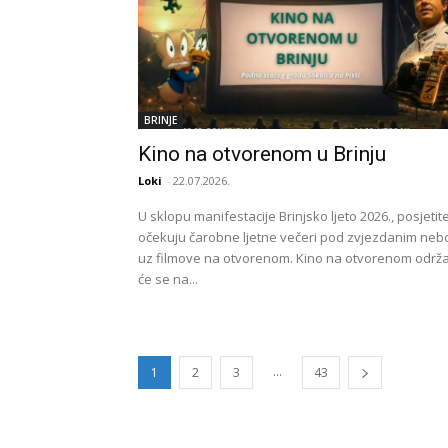
BRINJE
Kino na otvorenom u Brinju
Loki
-
22.07.2026.
U sklopu manifestacije Brinjsko ljeto 2026., posjetite
očekuju čarobne ljetne večeri pod zvjezdanim ne
uz filmove na otvorenom. Kino na otvorenom održa
će se na...
...
1
2
3
43