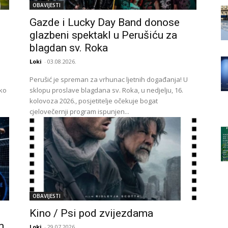
OBAVIJESTI
Gazde i Lucky Day Band donose
glazbeni spektakl u Perušiću za
blagdan sv. Roka
Loki
-
03.08.2026.
Perušić je spreman za vrhunac ljetnih događanja! U
sko
sklopu proslave blagdana sv. Roka, u nedjelju, 16.
kolovoza 2026., posjetitelje očekuje bogat
cjelovečernji program ispunjen...
OBAVIJESTI
Kino / Psi pod zvijezdama
m
Loki
-
29.07.2026.