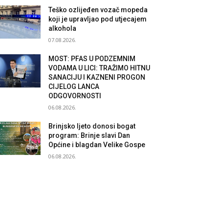
Teško ozlijeđen vozač mopeda
koji je upravljao pod utjecajem
alkohola
07.08.2026.
MOST: PFAS U PODZEMNIM
VODAMA U LICI: TRAŽIMO HITNU
SANACIJU I KAZNENI PROGON
CIJELOG LANCA
ODGOVORNOSTI
06.08.2026.
Brinjsko ljeto donosi bogat
program: Brinje slavi Dan
Općine i blagdan Velike Gospe
06.08.2026.