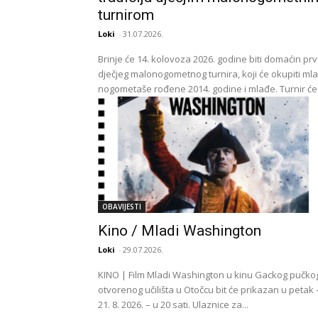
turnirom
Loki
-
31.07.2026.
Brinje će 14. kolovoza 2026. godine biti domaćin pr
dječjeg malonogometnog turnira, koji će okupiti ml
nogometaše rođene 2014. godine i mlađe. Turnir će.
OBAVIJESTI
Kino / Mladi Washington
Loki
-
29.07.2026.
KINO | Film Mladi Washington u kinu Gackog pučko
otvorenog učilišta u Otočcu bit će prikazan u petak 
21. 8. 2026. – u 20 sati. Ulaznice za...