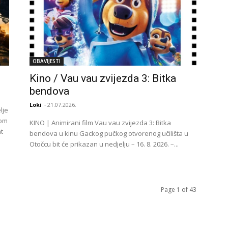
OBAVIJESTI
Kino / Vau vau zvijezda 3: Bitka
bendova
Loki
-
21.07.2026.
lje
bom
KINO | Animirani film Vau vau zvijezda 3: Bitka
t
bendova u kinu Gackog pučkog otvorenog učilišta u
Otočcu bit će prikazan u nedjelju – 16. 8. 2026. –...
Page 1 of 43