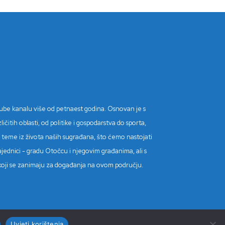
Tube kanalu više od petnaest godina. Osnovan je s
itih oblasti, od politike i gospodarstva do sporta,
tne teme iz života naših sugrađana, što ćemo nastojati
ajednici - gradu Otočcu i njegovim građanima, ali s
de koji se zanimaju za događanja na ovom području.
Uvjeti korištenja