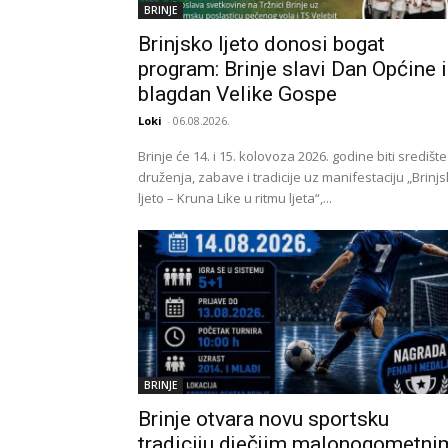
BRINJE
Brinjsko ljeto donosi bogat
program: Brinje slavi Dan Općine i
blagdan Velike Gospe
Loki
-
06.08.2026.
Brinje će 14. i 15. kolovoza 2026. godine biti središte
druženja, zabave i tradicije uz manifestaciju „Brinj
ljeto – Kruna Like u ritmu ljeta“,...
BRINJE
Brinje otvara novu sportsku
tradiciju dječjim malonogometni