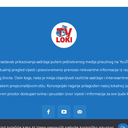
n nastavak prikazivanja sadržaja putem jedinstvenog medija prisutnog na You
niji pregled vijesti i pravovremeno prenosio relevantne informacije iz različ
 života. Osim toga, naša je misija objavljivati različite sadržaje i interesan
šem prepoznatljivom stilu. Koncepcijski najprije prilagođen našoj lokalnoj z
tvoren prostor dostupan svima i pouzdan izvor vijesti i informacija za sve lju
sti kolačiće kako bi Vama omogućili najbolje korisničko iskustvo.
Ok