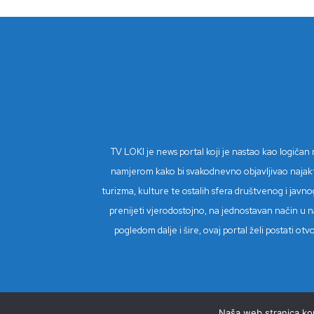
TV LOKI je news portal koji je nastao kao logiča
namjerom kako bi svakodnevno objavljivao najaktual
turizma, kulture te ostalih sfera društvenog i javnog
prenijeti vjerodostojno, na jednostavan način u na
pogledom dalje i šire, ovaj portal želi postati o
Naša web stranica kori