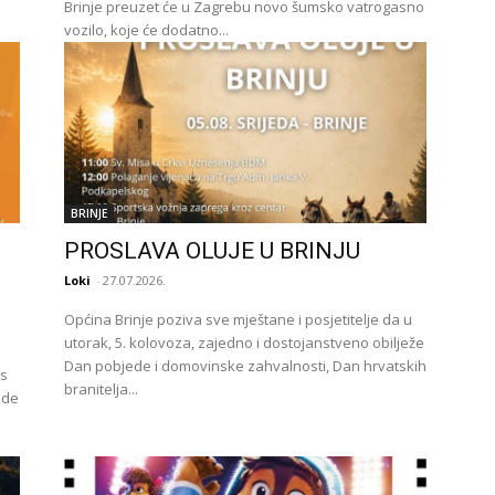
Brinje preuzet će u Zagrebu novo šumsko vatrogasno
vozilo, koje će dodatno...
BRINJE
PROSLAVA OLUJE U BRINJU
Loki
-
27.07.2026.
Općina Brinje poziva sve mještane i posjetitelje da u
utorak, 5. kolovoza, zajedno i dostojanstveno obilježe
Dan pobjede i domovinske zahvalnosti, Dan hrvatskih
 s
branitelja...
ede