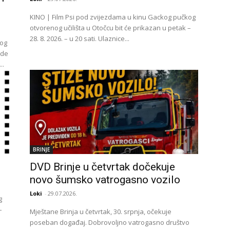
KINO | Film Psi pod zvijezdama u kinu Gackog pučkog
otvorenog učilišta u Otočcu bit će prikazan u petak –
28. 8. 2026. – u 20 sati. Ulaznice...
vog
ade
..
BRINJE
DVD Brinje u četvrtak dočekuje
novo šumsko vatrogasno vozilo
Loki
-
29.07.2026.
g
–
Mještane Brinja u četvrtak, 30. srpnja, očekuje
poseban događaj. Dobrovoljno vatrogasno društvo