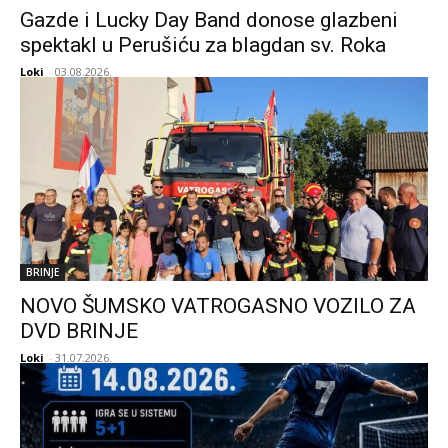
Gazde i Lucky Day Band donose glazbeni
spektakl u Perušiću za blagdan sv. Roka
Loki
-
03.08.2026.
BRINJE
NOVO ŠUMSKO VATROGASNO VOZILO ZA
DVD BRINJE
Loki
-
31.07.2026.