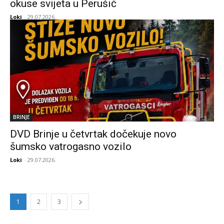
okuse svijeta u Perušić
Loki
-
29.07.2026.
BRINJE
DVD Brinje u četvrtak dočekuje novo
šumsko vatrogasno vozilo
Loki
-
29.07.2026.
1
2
3