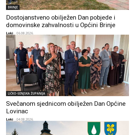
BRINJE
Dostojanstveno obilježen Dan pobjede i
domovinske zahvalnosti u Općini Brinje
Loki
-
06.08.2026.
LIČKO-SENJSKA ŽUPANIJA
Svečanom sjednicom obilježen Dan Općine
Lovinac
Loki
-
04.08.2026.