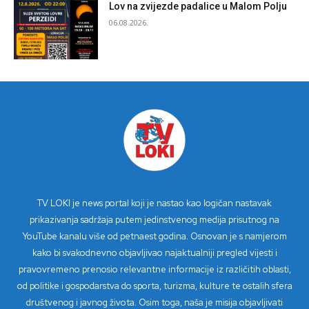
Lov na zvijezde padalice u Malom Polju
06.08.2026.
TV LOKI je news portal koji je nastao kao logičan nastavak
prikazivanja sadržaja putem jedinstvenog medija prisutnog na
YouTube kanalu više od petnaest godina. Osnovan je s namjerom
kako bi svakodnevno objavljivao najaktualniji pregled vijesti i
pravovremeno prenosio relevantne informacije iz različitih oblasti,
od politike i gospodarstva do sporta, turizma, kulture te ostalih sfera
društvenog i javnog života. Osim toga, naša je misija objavljivati