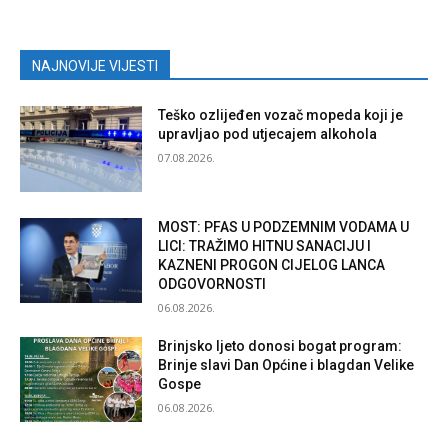
NAJNOVIJE VIJESTI
Teško ozlijeđen vozač mopeda koji je
upravljao pod utjecajem alkohola
07.08.2026.
MOST: PFAS U PODZEMNIM VODAMA U
LICI: TRAŽIMO HITNU SANACIJU I
KAZNENI PROGON CIJELOG LANCA
ODGOVORNOSTI
06.08.2026.
Brinjsko ljeto donosi bogat program:
Brinje slavi Dan Općine i blagdan Velike
Gospe
06.08.2026.