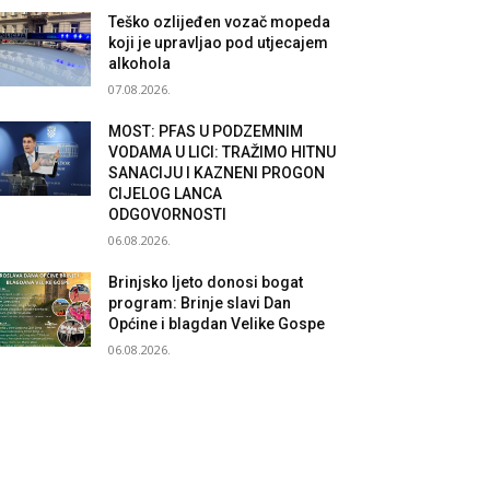
Teško ozlijeđen vozač mopeda
koji je upravljao pod utjecajem
alkohola
07.08.2026.
MOST: PFAS U PODZEMNIM
VODAMA U LICI: TRAŽIMO HITNU
SANACIJU I KAZNENI PROGON
CIJELOG LANCA
ODGOVORNOSTI
06.08.2026.
Brinjsko ljeto donosi bogat
program: Brinje slavi Dan
Općine i blagdan Velike Gospe
06.08.2026.