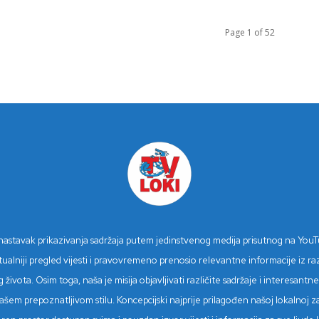
Page 1 of 52
n nastavak prikazivanja sadržaja putem jedinstvenog medija prisutnog na You
niji pregled vijesti i pravovremeno prenosio relevantne informacije iz različ
 života. Osim toga, naša je misija objavljivati različite sadržaje i interesan
šem prepoznatljivom stilu. Koncepcijski najprije prilagođen našoj lokalnoj z