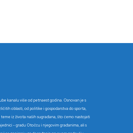
Tube kanalu više od petnaest godina. Osnovan je s
itih oblasti, od politike i gospodarstva do sporta,
tne teme iz života naših sugrađana, što ćemo nastojati
ajednici - gradu Otočcu i njegovim građanima, ali s