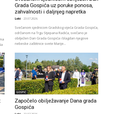
Grada Gospića uz poruke ponosa,
zahvalnosti i daljnjeg napretka
Loki
-
23.07.2026.
Svečanom sjednicom Gradskog vijeća Grada Gospića,
održanom na Trgu Stjepana Radića, svečano je
obilježen Dan Grada Gospića i blagdan njegove
ema
nebeske zaštitnice svete Marije...
Na
GOSPIĆ
x
Započelo obilježavanje Dana grada
Gospića
Loki
-
22.07.2026.