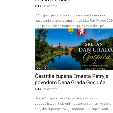
Loki
-
23.07.2026.
U Gospiću je 22. srpnja održano međunarodno
natjecanje u sportovima snage Lika Rux Power 2026
koje je okupilo 55 natjecatelja iz Hrvatske i još...
GOSPIĆ
Čestitka župana Ernesta Petryja
povodom Dana Grada Gospića
Loki
-
22.07.2026.
Drage Gospićanke i Gospićani, s osobitim
zadovoljstvom i iskrenim poštovanjem, u ime Ličko-
senjske županije i svoje osobno, upućujem vam