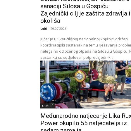
sanaciji Silosa u Gospiću:
Zajednički cilj je zaštita zdravlja i
okoliša
Loki
-
29.07.2026.
Jučer je u Sveučilišnoj nacionalnoj knjižnici održan
koordinacijski sastanak na temu rješavanja probl
nelegalno odloženog otpada na Silosu u Gospiću. 
sastanku su sudjelovali potpredsjednik...
GOSPIĆ
Međunarodno natjecanje Lika Ru
Power okupilo 55 natjecatelja iz
sedam zemalja