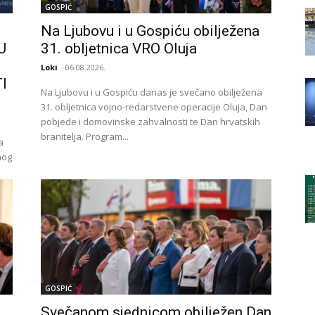
GOSPIĆ
Na Ljubovu i u Gospiću obilježena
U
31. obljetnica VRO Oluja
Loki
-
06.08.2026.
I
Na Ljubovu i u Gospiću danas je svečano obilježena
31. obljetnica vojno-redarstvene operacije Oluja, Dan
pobjede i domovinske zahvalnosti te Dan hrvatskih
branitelja. Program...
a
nog
GOSPIĆ
Svečanom sjednicom obilježen Dan