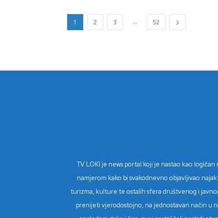
...
1
2
3
52
TV LOKI je news portal koji je nastao kao logiča
namjerom kako bi svakodnevno objavljivao najaktual
turizma, kulture te ostalih sfera društvenog i javnog
prenijeti vjerodostojno, na jednostavan način u na