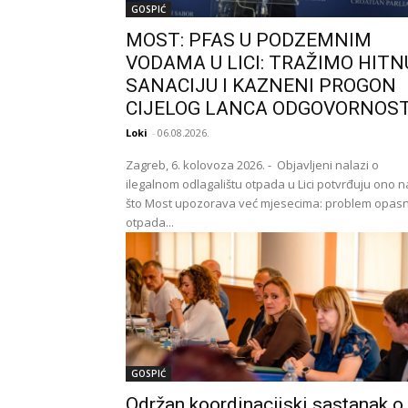
GOSPIĆ
MOST: PFAS U PODZEMNIM
VODAMA U LICI: TRAŽIMO HITN
SANACIJU I KAZNENI PROGON
CIJELOG LANCA ODGOVORNOST
Loki
-
06.08.2026.
Zagreb, 6. kolovoza 2026. - Objavljeni nalazi o
ilegalnom odlagalištu otpada u Lici potvrđuju ono n
što Most upozorava već mjesecima: problem opas
otpada...
GOSPIĆ
Održan koordinacijski sastanak o