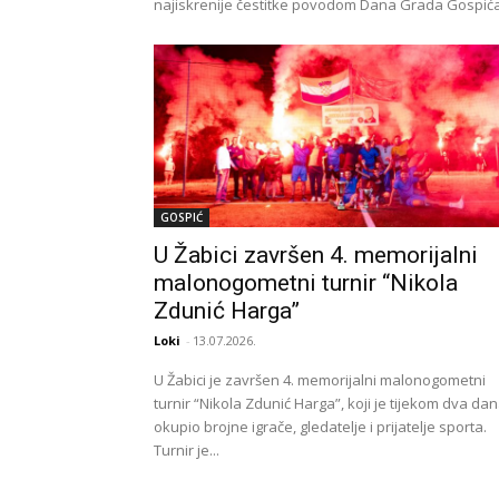
najiskrenije čestitke povodom Dana Grada Gospića.
GOSPIĆ
U Žabici završen 4. memorijalni
malonogometni turnir “Nikola
Zdunić Harga”
Loki
-
13.07.2026.
U Žabici je završen 4. memorijalni malonogometni
turnir “Nikola Zdunić Harga”, koji je tijekom dva da
okupio brojne igrače, gledatelje i prijatelje sporta.
Turnir je...