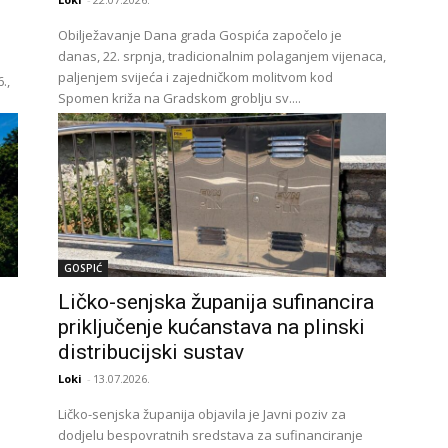
Obilježavanje Dana grada Gospića započelo je
danas, 22. srpnja, tradicionalnim polaganjem vijenaca,
paljenjem svijeća i zajedničkom molitvom kod
.,
Spomen križa na Gradskom groblju sv....
GOSPIĆ
Ličko-senjska županija sufinancira
priključenje kućanstava na plinski
distribucijski sustav
Loki
-
13.07.2026.
Ličko-senjska županija objavila je Javni poziv za
dodjelu bespovratnih sredstava za sufinanciranje