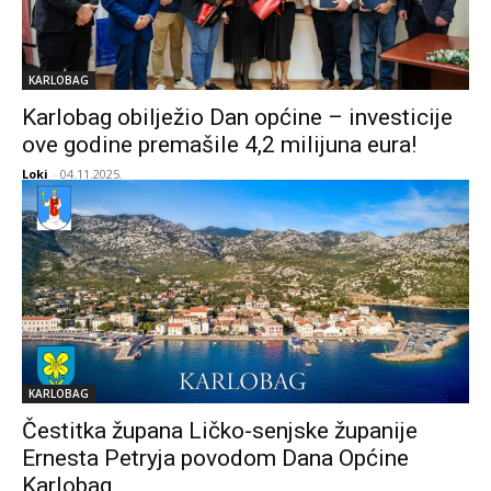
KARLOBAG
Karlobag obilježio Dan općine – investicije
ove godine premašile 4,2 milijuna eura!
Loki
-
04.11.2025.
KARLOBAG
Čestitka župana Ličko-senjske županije
Ernesta Petryja povodom Dana Općine
Karlobag