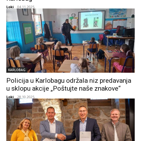
Loki
-
04.11.2025.
KARLOBAG
Policija u Karlobagu održala niz predavanja
u sklopu akcije „Poštujte naše znakove“
Loki
-
28.10.2025.