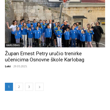
KARLOBAG
Župan Ernest Petry uručio trenirke
učenicima Osnovne škole Karlobag
Loki
-
29.05.2025.
1
2
3