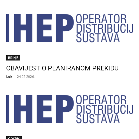
BRINJE
OBAVIJEST O PLANIRANOM PREKIDU
Loki
-
24.02.2026.
GOSPIĆ