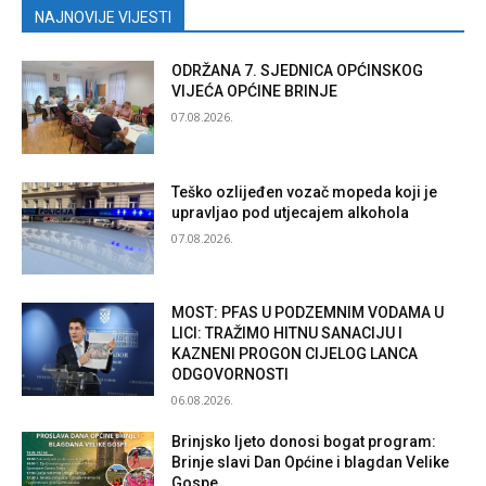
NAJNOVIJE VIJESTI
ODRŽANA 7. SJEDNICA OPĆINSKOG
VIJEĆA OPĆINE BRINJE
07.08.2026.
Teško ozlijeđen vozač mopeda koji je
upravljao pod utjecajem alkohola
07.08.2026.
MOST: PFAS U PODZEMNIM VODAMA U
LICI: TRAŽIMO HITNU SANACIJU I
KAZNENI PROGON CIJELOG LANCA
ODGOVORNOSTI
06.08.2026.
Brinjsko ljeto donosi bogat program:
Brinje slavi Dan Općine i blagdan Velike
Gospe