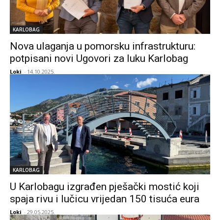
KARLOBAG
Nova ulaganja u pomorsku infrastrukturu:
potpisani novi Ugovori za luku Karlobag
Loki
-
14.10.2025.
KARLOBAG
U Karlobagu izgrađen pješački mostić koji
spaja rivu i lučicu vrijedan 150 tisuća eura
Loki
-
29.05.2025.