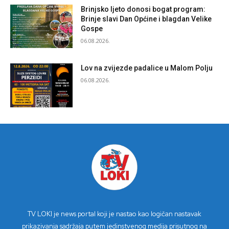
Brinjsko ljeto donosi bogat program:
Brinje slavi Dan Općine i blagdan Velike
Gospe
06.08.2026.
Lov na zvijezde padalice u Malom Polju
06.08.2026.
TV LOKI je news portal koji je nastao kao logičan nastavak
prikazivanja sadržaja putem jedinstvenog medija prisutnog na