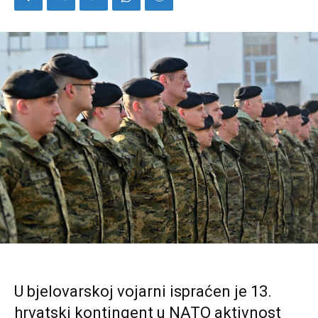
U bjelovarskoj vojarni ispraćen je 13.
hrvatski kontingent u NATO aktivnost