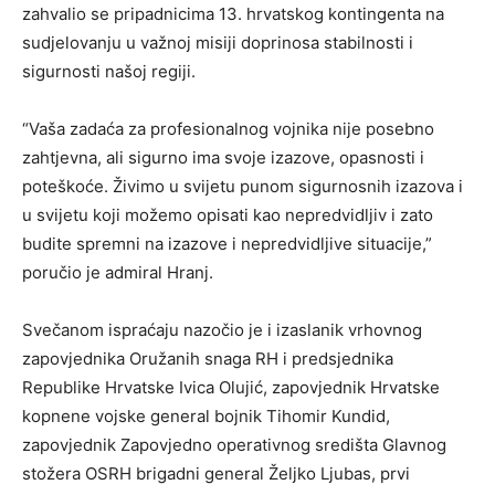
zahvalio se pripadnicima 13. hrvatskog kontingenta na
sudjelovanju u važnoj misiji doprinosa stabilnosti i
sigurnosti našoj regiji.
“Vaša zadaća za profesionalnog vojnika nije posebno
zahtjevna, ali sigurno ima svoje izazove, opasnosti i
poteškoće. Živimo u svijetu punom sigurnosnih izazova i
u svijetu koji možemo opisati kao nepredvidljiv i zato
budite spremni na izazove i nepredvidljive situacije,”
poručio je admiral Hranj.
Svečanom ispraćaju nazočio je i izaslanik vrhovnog
zapovjednika Oružanih snaga RH i predsjednika
Republike Hrvatske Ivica Olujić, zapovjednik Hrvatske
kopnene vojske general bojnik Tihomir Kundid,
zapovjednik Zapovjedno operativnog središta Glavnog
stožera OSRH brigadni general Željko Ljubas, prvi