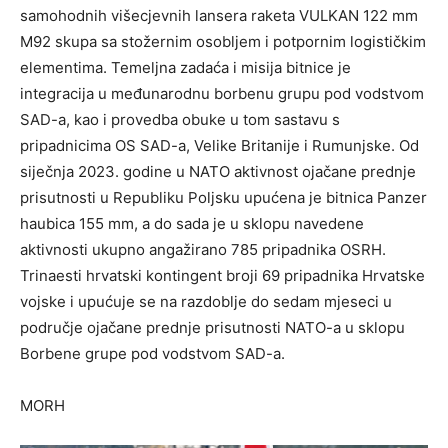
samohodnih višecjevnih lansera raketa VULKAN 122 mm
M92 skupa sa stožernim osobljem i potpornim logističkim
elementima. Temeljna zadaća i misija bitnice je
integracija u međunarodnu borbenu grupu pod vodstvom
SAD-a, kao i provedba obuke u tom sastavu s
pripadnicima OS SAD-a, Velike Britanije i Rumunjske. Od
siječnja 2023. godine u NATO aktivnost ojačane prednje
prisutnosti u Republiku Poljsku upućena je bitnica Panzer
haubica 155 mm, a do sada je u sklopu navedene
aktivnosti ukupno angažirano 785 pripadnika OSRH.
Trinaesti hrvatski kontingent broji 69 pripadnika Hrvatske
vojske i upućuje se na razdoblje do sedam mjeseci u
područje ojačane prednje prisutnosti NATO-a u sklopu
Borbene grupe pod vodstvom SAD-a.
MORH