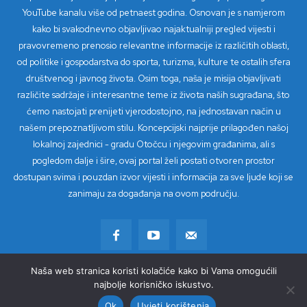
YouTube kanalu više od petnaest godina. Osnovan je s namjerom
kako bi svakodnevno objavljivao najaktualniji pregled vijesti i
pravovremeno prenosio relevantne informacije iz različitih oblasti,
od politike i gospodarstva do sporta, turizma, kulture te ostalih sfera
društvenog i javnog života. Osim toga, naša je misija objavljivati
različite sadržaje i interesantne teme iz života naših sugrađana, što
ćemo nastojati prenijeti vjerodostojno, na jednostavan način u
našem prepoznatljivom stilu. Koncepcijski najprije prilagođen našoj
lokalnoj zajednici - gradu Otočcu i njegovim građanima, ali s
pogledom dalje i šire, ovaj portal želi postati otvoren prostor
dostupan svima i pouzdan izvor vijesti i informacija za sve ljude koji se
zanimaju za događanja na ovom području.
Naša web stranica koristi kolačiće kako bi Vama omogućili
© Copyright 2023 - TV Loki
najbolje korisničko iskustvo.
Ok
Uvjeti korištenja