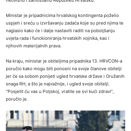
neovisnu i samostalnu Republiku Hrvatsku.”
Ministar je pripadnicima hrvatskog kontingenta poželio
uspjeh i sreću u izvršavanju zadaća koje su pred njima te
naglasio kako će i dalje nastaviti raditi na poboljšanju
uvjeta rada i funckioniranja hrvatskih vojnika, kao i
njihovih materijalnih prava.
Na kraju, ministar je obiteljima pripadnika 13. HRVCON-a
poručio kako mogu biti ponosni na svoje članove obitelji
jer će sa sobom ponijeti ugled hrvatske države i Oružanih
snaga RH, a što je najvažnije, i ugled svoje obitelji.
“Posjetit ću vas u Poljskoj, vratite se svi kući zdravi”,
poručio je.