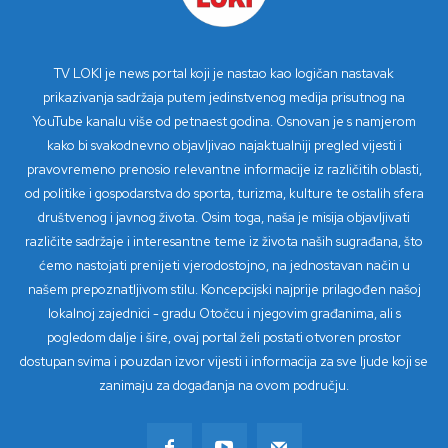
TV LOKI je news portal koji je nastao kao logičan nastavak
prikazivanja sadržaja putem jedinstvenog medija prisutnog na
YouTube kanalu više od petnaest godina. Osnovan je s namjerom
kako bi svakodnevno objavljivao najaktualniji pregled vijesti i
pravovremeno prenosio relevantne informacije iz različitih oblasti,
od politike i gospodarstva do sporta, turizma, kulture te ostalih sfera
društvenog i javnog života. Osim toga, naša je misija objavljivati
različite sadržaje i interesantne teme iz života naših sugrađana, što
ćemo nastojati prenijeti vjerodostojno, na jednostavan način u
našem prepoznatljivom stilu. Koncepcijski najprije prilagođen našoj
lokalnoj zajednici - gradu Otočcu i njegovim građanima, ali s
pogledom dalje i šire, ovaj portal želi postati otvoren prostor
dostupan svima i pouzdan izvor vijesti i informacija za sve ljude koji se
zanimaju za događanja na ovom području.