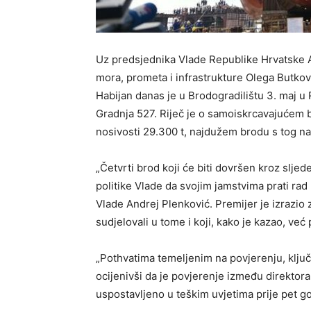
Uz predsjednika Vlade Republike Hrvatske A
mora, prometa i infrastrukture Olega Butkov
Habijan danas je u Brodogradilištu 3. maj u
Gradnja 527. Riječ je o samoiskrcavajućem b
nosivosti 29.300 t, najdužem brodu s tog n
„Četvrti brod koji će biti dovršen kroz slj
politike Vlade da svojim jamstvima prati rad
Vlade Andrej Plenković. Premijer je izrazio
sudjelovali u tome i koji, kako je kazao, već
„Pothvatima temeljenim na povjerenju, ključno
ocijenivši da je povjerenje između direktora
uspostavljeno u teškim uvjetima prije pet go