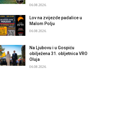
06.08.2026.
Lov na zvijezde padalice u
Malom Polju
06.08.2026.
Na Ljubovu i u Gospiću
obilježena 31. obljetnica VRO
Oluja
06.08.2026.