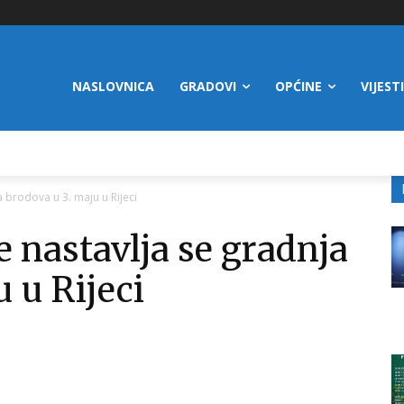
NASLOVNICA
GRADOVI
OPĆINE
VIJESTI
 brodova u 3. maju u Rijeci
 nastavlja se gradnja
 u Rijeci