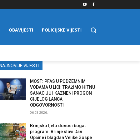
OBAVIJESTI
POLICIJSKE VIJESTI
NAJNOVIJE VIJESTI
MOST: PFAS U PODZEMNIM
VODAMA U LICI: TRAŽIMO HITNU
SANACIJU I KAZNENI PROGON
CIJELOG LANCA
ODGOVORNOSTI
06.08.2026.
Brinjsko ljeto donosi bogat
program: Brinje slavi Dan
Općine i blagdan Velike Gospe