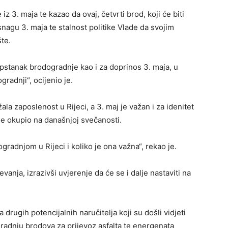
 3. maja te kazao da ovaj, četvrti brod, koji će biti
agu 3. maja te stalnost politike Vlade da svojim
šte.
opstanak brodogradnje kao i za doprinos 3. maja, u
radnji“, ocijenio je.
la zaposlenost u Rijeci, a 3. maj je važan i za idenitet
 se okupio na današnjoj svečanosti.
dogradnjom u Rijeci i koliko je ona važna“, rekao je.
vanja, izrazivši uvjerenje da će se i dalje nastaviti na
 drugih potencijalnih naručitelja koji su došli vidjeti
 gradnju brodova za prijevoz asfalta te energenata