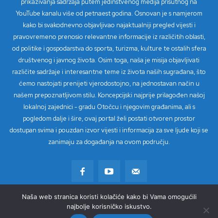
prikazivanja sadržaja putem jedinstvenog medija prisutnog na
YouTube kanalu više od petnaest godina. Osnovan je s namjerom
kako bi svakodnevno objavljivao najaktualniji pregled vijesti i
pravovremeno prenosio relevantne informacije iz različitih oblasti,
od politike i gospodarstva do sporta, turizma, kulture te ostalih sfera
društvenog i javnog života. Osim toga, naša je misija objavljivati
različite sadržaje i interesantne teme iz života naših sugrađana, što
ćemo nastojati prenijeti vjerodostojno, na jednostavan način u
našem prepoznatljivom stilu. Koncepcijski najprije prilagođen našoj
lokalnoj zajednici - gradu Otočcu i njegovim građanima, ali s
pogledom dalje i šire, ovaj portal želi postati otvoren prostor
dostupan svima i pouzdan izvor vijesti i informacija za sve ljude koji se
zanimaju za događanja na ovom području.
Naša web stranica koristi kolačiće kako bi Vama omogućili
© Copyright 2023 - TV Loki
najbolje korisničko iskustvo.