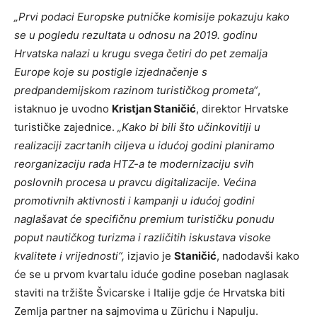
„Prvi podaci Europske putničke komisije pokazuju kako
se u pogledu rezultata u odnosu na 2019. godinu
Hrvatska nalazi u krugu svega četiri do pet zemalja
Europe koje su postigle izjednačenje s
predpandemijskom razinom turističkog prometa“
,
istaknuo je uvodno
Kristjan Staničić
, direktor Hrvatske
turističke zajednice.
„Kako bi bili što učinkovitiji u
realizaciji zacrtanih ciljeva u idućoj godini planiramo
reorganizaciju rada HTZ-a te modernizaciju svih
poslovnih procesa u pravcu digitalizacije. Većina
promotivnih aktivnosti i kampanji u idućoj godini
naglašavat će specifičnu premium turističku ponudu
poput nautičkog turizma i različitih iskustava visoke
kvalitete i vrijednosti“,
izjavio je
Staničić
, nadodavši kako
će se u prvom kvartalu iduće godine poseban naglasak
staviti na tržište Švicarske i Italije gdje će Hrvatska biti
Zemlja partner na sajmovima u Zürichu i Napulju.