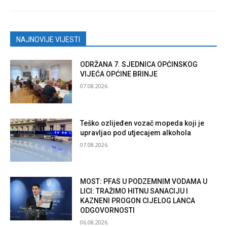
NAJNOVIJE VIJESTI
ODRŽANA 7. SJEDNICA OPĆINSKOG
VIJEĆA OPĆINE BRINJE
07.08.2026.
Teško ozlijeđen vozač mopeda koji je
upravljao pod utjecajem alkohola
07.08.2026.
MOST: PFAS U PODZEMNIM VODAMA U
LICI: TRAŽIMO HITNU SANACIJU I
KAZNENI PROGON CIJELOG LANCA
ODGOVORNOSTI
06.08.2026.