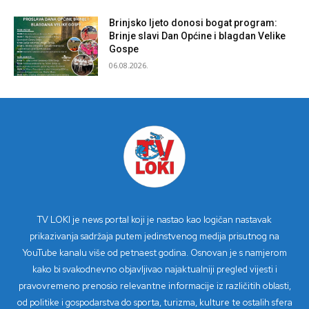
Brinjsko ljeto donosi bogat program:
Brinje slavi Dan Općine i blagdan Velike
Gospe
06.08.2026.
TV LOKI je news portal koji je nastao kao logičan nastavak
prikazivanja sadržaja putem jedinstvenog medija prisutnog na
YouTube kanalu više od petnaest godina. Osnovan je s namjerom
kako bi svakodnevno objavljivao najaktualniji pregled vijesti i
pravovremeno prenosio relevantne informacije iz različitih oblasti,
od politike i gospodarstva do sporta, turizma, kulture te ostalih sfera