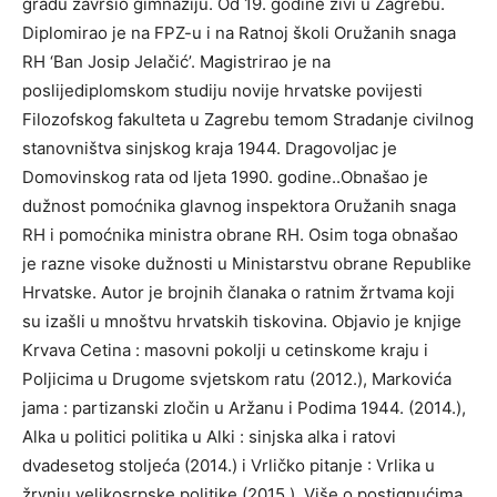
gradu završio gimnaziju. Od 19. godine živi u Zagrebu.
Diplomirao je na FPZ-u i na Ratnoj školi Oružanih snaga
RH ‘Ban Josip Jelačić’. Magistrirao je na
poslijediplomskom studiju novije hrvatske povijesti
Filozofskog fakulteta u Zagrebu temom Stradanje civilnog
stanovništva sinjskog kraja 1944. Dragovoljac je
Domovinskog rata od ljeta 1990. godine..Obnašao je
dužnost pomoćnika glavnog inspektora Oružanih snaga
RH i pomoćnika ministra obrane RH. Osim toga obnašao
je razne visoke dužnosti u Ministarstvu obrane Republike
Hrvatske. Autor je brojnih članaka o ratnim žrtvama koji
su izašli u mnoštvu hrvatskih tiskovina. Objavio je knjige
Krvava Cetina : masovni pokolji u cetinskome kraju i
Poljicima u Drugome svjetskom ratu (2012.), Markovića
jama : partizanski zločin u Aržanu i Podima 1944. (2014.),
Alka u politici politika u Alki : sinjska alka i ratovi
dvadesetog stoljeća (2014.) i Vrličko pitanje : Vrlika u
žrvnju velikosrpske politike (2015.). Više o postignućima