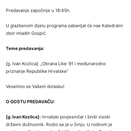
Predavanje započinje u 18:45h.
U glazbenom dijelu programa zabavljat će nas Katedralni
zbor mladih Gospić.
Teme predavanja:
[g. Ivan Kozlica]: „Obrana Like ’91 i međunarodno
priznanje Republike Hrvatske“
Veselimo se Vašem dolasku!
O GOSTU PREDAVAČU:
[g. Ivan Kozlica] :
hrvatski povjesničar i bivši visoki
državni dužnosnik. Rodio se je u Sinju. U rodnom je