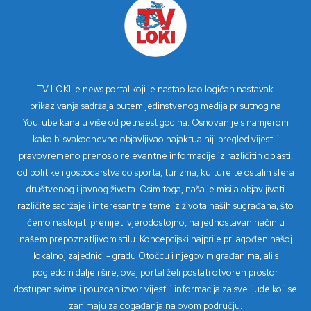
TV LOKI je news portal koji je nastao kao logičan nastavak
prikazivanja sadržaja putem jedinstvenog medija prisutnog na
YouTube kanalu više od petnaest godina. Osnovan je s namjerom
kako bi svakodnevno objavljivao najaktualniji pregled vijesti i
pravovremeno prenosio relevantne informacije iz različitih oblasti,
od politike i gospodarstva do sporta, turizma, kulture te ostalih sfera
društvenog i javnog života. Osim toga, naša je misija objavljivati
različite sadržaje i interesantne teme iz života naših sugrađana, što
ćemo nastojati prenijeti vjerodostojno, na jednostavan način u
našem prepoznatljivom stilu. Koncepcijski najprije prilagođen našoj
lokalnoj zajednici - gradu Otočcu i njegovim građanima, ali s
pogledom dalje i šire, ovaj portal želi postati otvoren prostor
dostupan svima i pouzdan izvor vijesti i informacija za sve ljude koji se
zanimaju za događanja na ovom području.