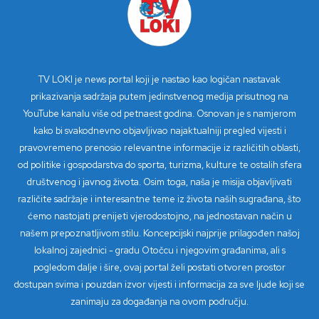
TV LOKI je news portal koji je nastao kao logičan nastavak
prikazivanja sadržaja putem jedinstvenog medija prisutnog na
YouTube kanalu više od petnaest godina. Osnovan je s namjerom
kako bi svakodnevno objavljivao najaktualniji pregled vijesti i
pravovremeno prenosio relevantne informacije iz različitih oblasti,
od politike i gospodarstva do sporta, turizma, kulture te ostalih sfera
društvenog i javnog života. Osim toga, naša je misija objavljivati
različite sadržaje i interesantne teme iz života naših sugrađana, što
ćemo nastojati prenijeti vjerodostojno, na jednostavan način u
našem prepoznatljivom stilu. Koncepcijski najprije prilagođen našoj
lokalnoj zajednici - gradu Otočcu i njegovim građanima, ali s
pogledom dalje i šire, ovaj portal želi postati otvoren prostor
dostupan svima i pouzdan izvor vijesti i informacija za sve ljude koji se
zanimaju za događanja na ovom području.