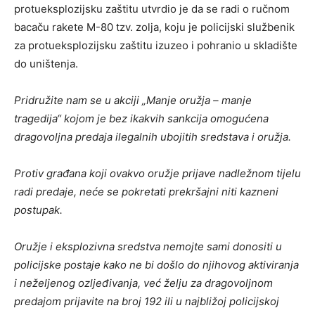
protueksplozijsku zaštitu utvrdio je da se radi o ručnom
bacaču rakete M-80 tzv. zolja, koju je policijski službenik
za protueksplozijsku zaštitu izuzeo i pohranio u skladište
do uništenja.
Pridružite nam se u akciji „Manje oružja – manje
tragedija“ kojom je bez ikakvih sankcija omogućena
dragovoljna predaja ilegalnih ubojitih sredstava i oružja.
Protiv građana koji ovakvo oružje prijave nadležnom tijelu
radi predaje, neće se pokretati prekršajni niti kazneni
postupak.
Oružje i eksplozivna sredstva nemojte sami donositi u
policijske postaje kako ne bi došlo do njihovog aktiviranja
i neželjenog ozljeđivanja, već želju za dragovoljnom
predajom prijavite na broj 192 ili u najbližoj policijskoj