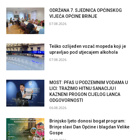
ODRŽANA 7. SJEDNICA OPĆINSKOG
VIJEĆA OPĆINE BRINJE
07.08.2026.
Teško ozlijeđen vozač mopeda koji je
upravljao pod utjecajem alkohola
07.08.2026.
MOST: PFAS U PODZEMNIM VODAMA U
LICI: TRAŽIMO HITNU SANACIJU I
KAZNENI PROGON CIJELOG LANCA
ODGOVORNOSTI
06.08.2026.
Brinjsko ljeto donosi bogat program:
Brinje slavi Dan Općine i blagdan Velike
Gospe