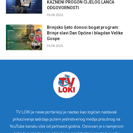
KAZNENI PROGON CIJELOG LANCA
ODGOVORNOSTI
06.08.2026.
Brinjsko ljeto donosi bogat program:
Brinje slavi Dan Općine i blagdan Velike
Gospe
06.08.2026.
TV LOKI je news portal koji je nastao kao logičan nastavak
prikazivanja sadržaja putem jedinstvenog medija prisutnog na
YouTube kanalu više od petnaest godina. Osnovan je s namjerom