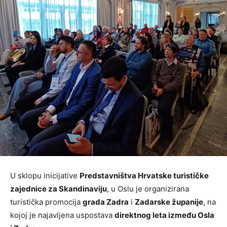
U sklopu inicijative
Predstavništva Hrvatske turističke
zajednice za Skandinaviju
, u Oslu je organizirana
turistička promocija
grada Zadra
i
Zadarske županije
, na
kojoj je najavljena uspostava
direktnog leta između Osla