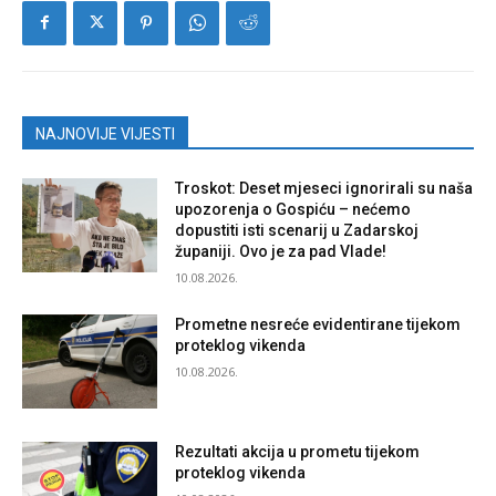
NAJNOVIJE VIJESTI
Troskot: Deset mjeseci ignorirali su naša
upozorenja o Gospiću – nećemo
dopustiti isti scenarij u Zadarskoj
županiji. Ovo je za pad Vlade!
10.08.2026.
Prometne nesreće evidentirane tijekom
proteklog vikenda
10.08.2026.
Rezultati akcija u prometu tijekom
proteklog vikenda