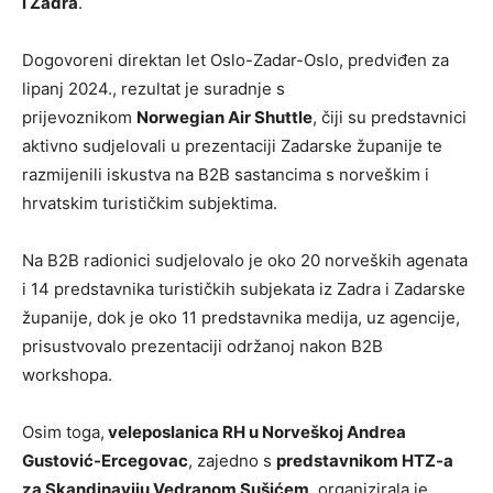
i Zadra
.
Dogovoreni direktan let Oslo-Zadar-Oslo, predviđen za
lipanj 2024., rezultat je suradnje s
prijevoznikom
Norwegian Air Shuttle
, čiji su predstavnici
aktivno sudjelovali u prezentaciji Zadarske županije te
razmijenili iskustva na B2B sastancima s norveškim i
hrvatskim turističkim subjektima.
Na B2B radionici sudjelovalo je oko 20 norveških agenata
i 14 predstavnika turističkih subjekata iz Zadra i Zadarske
županije, dok je oko 11 predstavnika medija, uz agencije,
prisustvovalo prezentaciji održanoj nakon B2B
workshopa.
Osim toga,
veleposlanica RH u Norveškoj Andrea
Gustović-Ercegovac
, zajedno s
predstavnikom HTZ-a
za Skandinaviju Vedranom Sušićem
, organizirala je