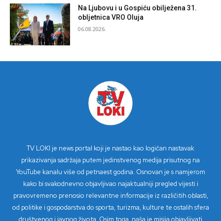
Na Ljubovu i u Gospiću obilježena 31.
obljetnica VRO Oluja
06.08.2026.
TV LOKI je news portal koji je nastao kao logičan nastavak
prikazivanja sadržaja putem jedinstvenog medija prisutnog na
YouTube kanalu više od petnaest godina. Osnovan je s namjerom
kako bi svakodnevno objavljivao najaktualniji pregled vijesti i
pravovremeno prenosio relevantne informacije iz različitih oblasti,
od politike i gospodarstva do sporta, turizma, kulture te ostalih sfera
društvenog i javnog života. Osim toga, naša je misija objavljivati