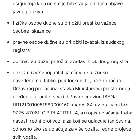
osiguranja koja ne smije biti starija od dana objave
javnog poziva
fizičke osobe dužne su priložiti presliku važeće
osobne iskaznice
pravne osobe dužne su priložiti izvadak iz sudskog
registra
obrtnici su dužni priložiti izvadak iz Obrtnog registra
dokaz o izvršenoj uplati jamčevine u iznosu
navedenom u tablici pod točkom III., na žiro račun
Državnog proračuna, stavka Ministarstva prostornoga
uređenja, graditeljstva i državne imovine IBAN:
HR1210010051863000160, model 64, uz poziv na broj
9725-47061-OIB PLATITELJA, a u opisu plaćanja treba
navesti redni broj vozila za koji se uplaćuje jamčevina,
odnosno ako se uplaćuje za više vozila, redne brojeve
svih vozila.