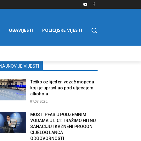
OBAVIJESTI
POLICIJSKE VIJESTI
NAJNOVIJE VIJESTI
Teško ozlijeđen vozač mopeda
koji je upravljao pod utjecajem
alkohola
07.08.2026.
MOST: PFAS U PODZEMNIM
VODAMA U LICI: TRAŽIMO HITNU
SANACIJU I KAZNENI PROGON
CIJELOG LANCA
ODGOVORNOSTI