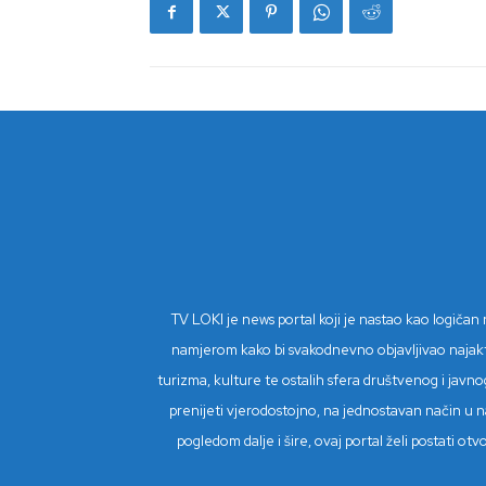
TV LOKI je news portal koji je nastao kao logiča
namjerom kako bi svakodnevno objavljivao najaktual
turizma, kulture te ostalih sfera društvenog i javnog
prenijeti vjerodostojno, na jednostavan način u na
pogledom dalje i šire, ovaj portal želi postati o