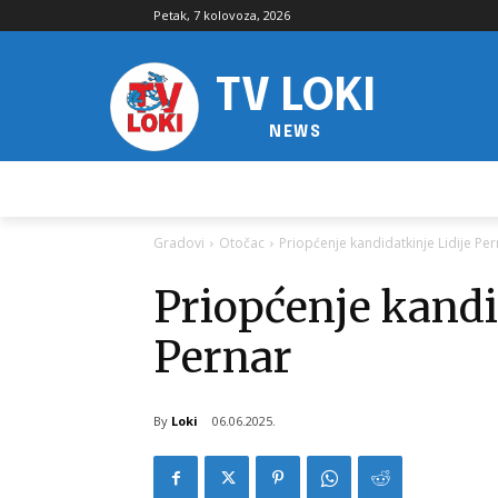
Petak, 7 kolovoza, 2026
TV LOKI
NEWS
Gradovi
Otočac
Priopćenje kandidatkinje Lidije Pe
Priopćenje kandi
Pernar
By
Loki
06.06.2025.