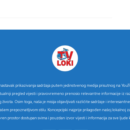
n nastavak prikazivanja sadržaja putem jedinstvenog medija prisutnog na You
niji pregled vijesti i pravovremeno prenosio relevantne informacije iz različ
 života. Osim toga, naša je misija objavljivati različite sadržaje i interesan
šem prepoznatljivom stilu. Koncepcijski najprije prilagođen našoj lokalnoj z
tvoren prostor dostupan svima i pouzdan izvor vijesti i informacija za sve lju