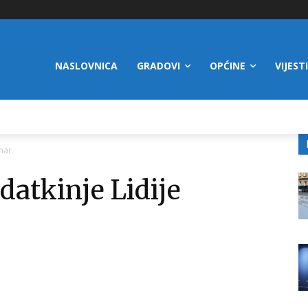
NASLOVNICA
GRADOVI
OPĆINE
VIJESTI
rnar
datkinje Lidije