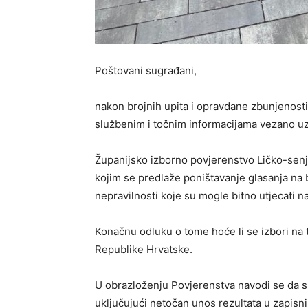
Poštovani sugrađani,
nakon brojnih upita i opravdane zbunjenost
službenim i točnim informacijama vezano u
Županijsko izborno povjerenstvo Ličko-senjs
kojim se predlaže poništavanje glasanja na 
nepravilnosti koje su mogle bitno utjecati n
Konačnu odluku o tome hoće li se izbori na
Republike Hrvatske.
U obrazloženju Povjerenstva navodi se da su
uključujući netočan unos rezultata u zapisn