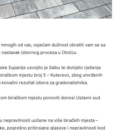
i mnogih od vas, osjećam dužnost obratiti vam se sa
z nastavak izbornog procesa u Otočcu.
ke županije usvojilo je žalbu te donijelo rješenje
biračkom mjestu broj 5 – Kuterevo, zbog utvrđenih
a konačni rezultat izbora za gradonačelnika.
 tom biračkom mjestu ponoviti donosi Ustavni sud
 nepravilnosti uočene na više biračkih mjesta –
ike, pogrešno pribrojane glasove i nepravilnosti kod