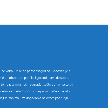
Tube kanalu više od petnaest godina. Osnovan je s
itih oblasti, od politike i gospodarstva do sporta,
tne teme iz života naših sugrađana, što ćemo nastojati
ajednici - gradu Otočcu i njegovim građanima, ali s
de koji se zanimaju za događanja na ovom području.