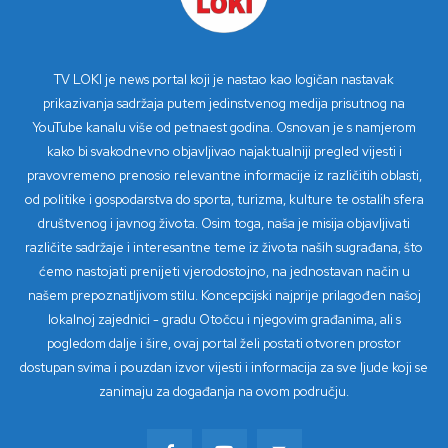
TV LOKI je news portal koji je nastao kao logičan nastavak
prikazivanja sadržaja putem jedinstvenog medija prisutnog na
YouTube kanalu više od petnaest godina. Osnovan je s namjerom
kako bi svakodnevno objavljivao najaktualniji pregled vijesti i
pravovremeno prenosio relevantne informacije iz različitih oblasti,
od politike i gospodarstva do sporta, turizma, kulture te ostalih sfera
društvenog i javnog života. Osim toga, naša je misija objavljivati
različite sadržaje i interesantne teme iz života naših sugrađana, što
ćemo nastojati prenijeti vjerodostojno, na jednostavan način u
našem prepoznatljivom stilu. Koncepcijski najprije prilagođen našoj
lokalnoj zajednici - gradu Otočcu i njegovim građanima, ali s
pogledom dalje i šire, ovaj portal želi postati otvoren prostor
dostupan svima i pouzdan izvor vijesti i informacija za sve ljude koji se
zanimaju za događanja na ovom području.