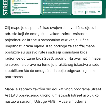
Cilj mape je da posluži kao svojevrstan vodič za djecu i
odrasle koji će omogućiti svakom zainteresiranom
pojedincu da krene u samostalno otkrivanje ulične
umjetnosti grada Rijeke. Kao podloga za sadržaj mape
poslužile su upravo rute i sadržaji osmišljeni kroz
radionice održane kroz 2023. godinu. Na ovaj način mapa
je stvorena upravo na temelju praktičnog iskustva u radu
s publikom što će omogućiti da bolje odgovara njenim
potrebama.
Mapa je zapravo završni dio edukativnog programa Street
Art LAB posvećenog uličnoj umjetnosti (street art-u), koji
nastao u suradnji Udruge VMB i Muzeja moderne i