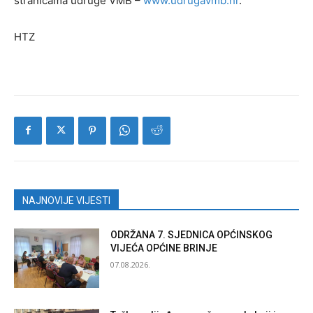
stranicama udruge VMB –
www.udrugavmb.hr
.
HTZ
NAJNOVIJE VIJESTI
ODRŽANA 7. SJEDNICA OPĆINSKOG
VIJEĆA OPĆINE BRINJE
07.08.2026.