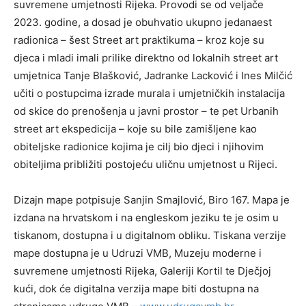
suvremene umjetnosti Rijeka. Provodi se od veljače
2023. godine, a dosad je obuhvatio ukupno jedanaest
radionica – šest Street art praktikuma – kroz koje su
djeca i mladi imali prilike direktno od lokalnih street art
umjetnica Tanje Blašković, Jadranke Lacković i Ines Milčić
učiti o postupcima izrade murala i umjetničkih instalacija
od skice do prenošenja u javni prostor – te pet Urbanih
street art ekspedicija – koje su bile zamišljene kao
obiteljske radionice kojima je cilj bio djeci i njihovim
obiteljima približiti postojeću uličnu umjetnost u Rijeci.
Dizajn mape potpisuje Sanjin Smajlović, Biro 167. Mapa je
izdana na hrvatskom i na engleskom jeziku te je osim u
tiskanom, dostupna i u digitalnom obliku. Tiskana verzije
mape dostupna je u Udruzi VMB, Muzeju moderne i
suvremene umjetnosti Rijeka, Galeriji Kortil te Dječjoj
kući, dok će digitalna verzija mape biti dostupna na