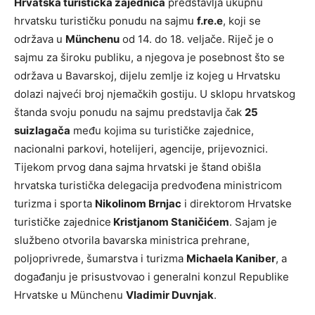
Hrvatska turistička zajednica
predstavlja ukupnu
hrvatsku turističku ponudu na sajmu
f.re.e
, koji se
održava u
Münchenu
od 14. do 18. veljače. Riječ je o
sajmu za široku publiku, a njegova je posebnost što se
održava u Bavarskoj, dijelu zemlje iz kojeg u Hrvatsku
dolazi najveći broj njemačkih gostiju. U sklopu hrvatskog
štanda svoju ponudu na sajmu predstavlja čak
25
suizlagača
među kojima su turističke zajednice,
nacionalni parkovi, hotelijeri, agencije, prijevoznici.
Tijekom prvog dana sajma hrvatski je štand obišla
hrvatska turistička delegacija predvođena ministricom
turizma i sporta
Nikolinom Brnjac
i direktorom Hrvatske
turističke zajednice
Kristjanom Staničićem
. Sajam je
službeno otvorila bavarska ministrica prehrane,
poljoprivrede, šumarstva i turizma
Michaela Kaniber
, a
događanju je prisustvovao i generalni konzul Republike
Hrvatske u Münchenu
Vladimir Duvnjak
.