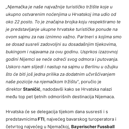
„Njemačka je naše najvažnije turističko tržište koje u
ukupno ostvarenim noćenjima u Hrvatskoj ima udio od
oko 22 posto. To je značajna brojka koju respektiramo te
je predstavljanje ukupne hrvatske turističke ponude na
ovom sajmu za nas iznimno važno. Partneri s kojima smo
se dosad susreli zadovoljni su dosadašnjim tijekovima,
bukingom i najavama za ovu godinu. Usprkos izazovnoj
godini Nijemci se neće odreći svog odmora i putovanja.
Uskoro nam slijedi i nastup na sajmu u Berlinu u ožujku
što će biti još jedna prilika za dodatnim učvršćivanjem
naše pozicije na njemačkom tržištu“
, poručio je
direktor
Staničić
, nadodavši kako se Hrvatska nalazi
među top pet ljetnih odmorišnih destinacija Nijemaca.
Hrvatska će se delegacija tijekom dana susresti i s
predstavnicima
FTI
, najvećeg bavarskog turoperatora i
četvrtog najvećeg u Njemačkoj,
Bayerischer Fussball