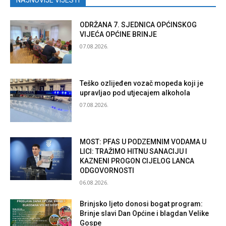
NAJNOVIJE VIJESTI
ODRŽANA 7. SJEDNICA OPĆINSKOG
VIJEĆA OPĆINE BRINJE
07.08.2026.
Teško ozlijeđen vozač mopeda koji je
upravljao pod utjecajem alkohola
07.08.2026.
MOST: PFAS U PODZEMNIM VODAMA U
LICI: TRAŽIMO HITNU SANACIJU I
KAZNENI PROGON CIJELOG LANCA
ODGOVORNOSTI
06.08.2026.
Brinjsko ljeto donosi bogat program:
Brinje slavi Dan Općine i blagdan Velike
Gospe