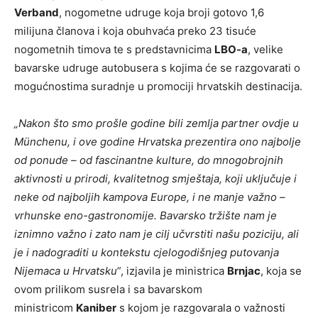
Verband
, nogometne udruge koja broji gotovo 1,6
milijuna članova i koja obuhvaća preko 23 tisuće
nogometnih timova te s predstavnicima
LBO-a
, velike
bavarske udruge autobusera s kojima će se razgovarati o
mogućnostima suradnje u promociji hrvatskih destinacija.
„Nakon što smo prošle godine bili zemlja partner ovdje u
Münchenu, i ove godine Hrvatska prezentira ono najbolje
od ponude – od fascinantne kulture, do mnogobrojnih
aktivnosti u prirodi, kvalitetnog smještaja, koji uključuje i
neke od najboljih kampova Europe, i ne manje važno –
vrhunske eno-gastronomije. Bavarsko tržište nam je
iznimno važno i zato nam je cilj učvrstiti našu poziciju, ali
je i nadograditi u kontekstu cjelogodišnjeg putovanja
Nijemaca u Hrvatsku“
, izjavila je ministrica
Brnjac
, koja se
ovom prilikom susrela i sa bavarskom
ministricom
Kaniber
s kojom je razgovarala o važnosti