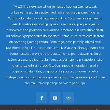
TV LOKI je news portal koji je nastao kao logičan nastavak
prikazivanja sadržaja putem jedinstvenog medija prisutnog na
YouTube kanalu više od petnaest godina. Osnovan je s namjerom
kako bi svakodnevno objavljivao najaktualniji pregled vijesti i
pravovremeno prenosio relevantne informacije iz različitih oblasti,
od politike i gospodarstva do sporta, turizma, kulture te ostalih sfera
društvenog i javnog života. Osim toga, naša je misija objavljivati
različite sadržaje i interesantne teme iz života naših sugrađana, što
ćemo nastojati prenijeti vjerodostojno, na jednostavan način u
našem prepoznatljivom stilu. Koncepcijski najprije prilagođen našoj
lokalnoj zajednici - gradu Otočcu i njegovim građanima, ali s
pogledom dalje i šire, ovaj portal želi postati otvoren prostor
dostupan svima i pouzdan izvor vijesti i informacija za sve ljude koji se
zanimaju za događanja na ovom području.