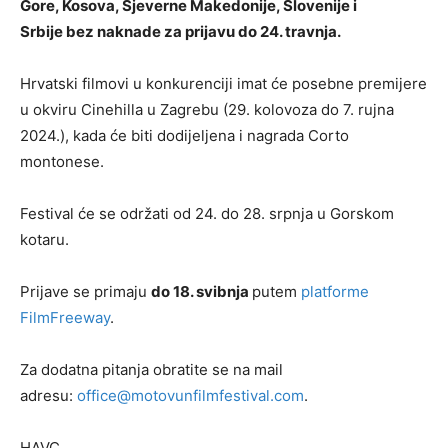
Gore, Kosova, Sjeverne Makedonije, Slovenije i
Srbije bez naknade za prijavu do 24. travnja.
Hrvatski filmovi u konkurenciji imat će posebne premijere
u okviru Cinehilla u Zagrebu (29. kolovoza do 7. rujna
2024.), kada će biti dodijeljena i nagrada Corto
montonese.
Festival će se održati od 24. do 28. srpnja u Gorskom
kotaru.
Prijave se primaju
do 18. svibnja
putem
platforme
FilmFreeway
.
Za dodatna pitanja obratite se na mail
adresu:
office@motovunfilmfestival.com
.
HAVC