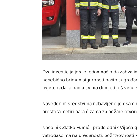
Ova investicija još je jedan način da zahva
nesebično brinu o sigurnosti naših sugrađan
uvjete rada, a nama svima donijeti još veću 
Navedenim sredstvima nabavljeno je osam ra
prostora, četiri para čizama za požare otvore
Načelnik Zlatko Fumić i predsjednik Vijeća 
vatrogascima na predanosti, požrtvovnosti k