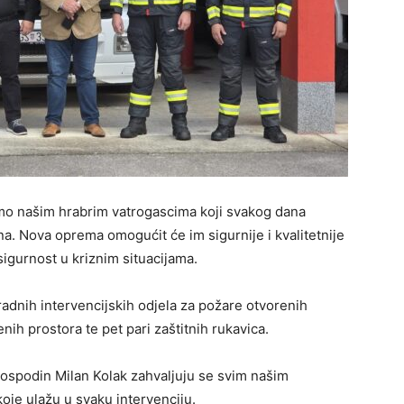
limo našim hrabrim vatrogascima koji svakog dana
a. Nova oprema omogućit će im sigurnije i kvalitetnije
sigurnost u kriznim situacijama.
dnih intervencijskih odjela za požare otvorenih
nih prostora te pet pari zaštitnih rukavica.
gospodin Milan Kolak zahvaljuju se svim našim
oje ulažu u svaku intervenciju.