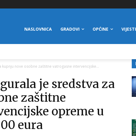
NASLOVNICA
GRADOVI
OPĆINE
VIJESTI
a kupnju nove osobne zaštitne vatrogasne intervencijske...
gurala je sredstva za
bne zaštitne
vencijske opreme u
300 eura