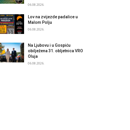
06.08.2026.
Lov na zvijezde padalice u
Malom Polju
06.08.2026.
Na Ljubovu i u Gospiću
obilježena 31. obljetnica VRO
Oluja
06.08.2026.