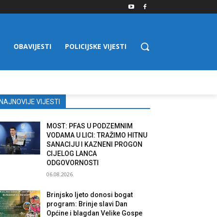
OBAVIJESTI
POLICIJSKE VIJESTI
NAJNOVIJE VIJESTI
MOST: PFAS U PODZEMNIM
VODAMA U LICI: TRAŽIMO HITNU
SANACIJU I KAZNENI PROGON
CIJELOG LANCA
ODGOVORNOSTI
06.08.2026.
Brinjsko ljeto donosi bogat
program: Brinje slavi Dan
Općine i blagdan Velike Gospe