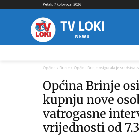
Petak, 7 kolovoza, 2026
TV LOKI
NEWS
Općine
Brinje
Općina Brinje osigurala je sredstva z
Općina Brinje osi
kupnju nove oso
vatrogasne inter
vrijednosti od 7.