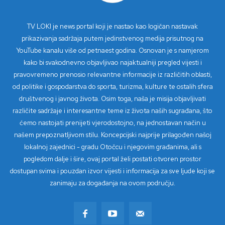
TV LOKI je news portal koji je nastao kao logičan nastavak
prikazivanja sadržaja putem jedinstvenog medija prisutnog na
YouTube kanalu više od petnaest godina. Osnovan je s namjerom
kako bi svakodnevno objavljivao najaktualniji pregled vijesti i
pravovremeno prenosio relevantne informacije iz različitih oblasti,
od politike i gospodarstva do sporta, turizma, kulture te ostalih sfera
društvenog i javnog života. Osim toga, naša je misija objavljivati
različite sadržaje i interesantne teme iz života naših sugrađana, što
ćemo nastojati prenijeti vjerodostojno, na jednostavan način u
našem prepoznatljivom stilu. Koncepcijski najprije prilagođen našoj
lokalnoj zajednici - gradu Otočcu i njegovim građanima, ali s
pogledom dalje i šire, ovaj portal želi postati otvoren prostor
dostupan svima i pouzdan izvor vijesti i informacija za sve ljude koji se
zanimaju za događanja na ovom području.