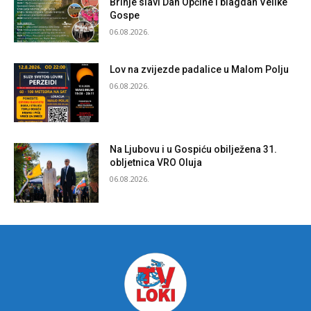
Brinje slavi Dan Općine i blagdan Velike
Gospe
06.08.2026.
Lov na zvijezde padalice u Malom Polju
06.08.2026.
Na Ljubovu i u Gospiću obilježena 31.
obljetnica VRO Oluja
06.08.2026.