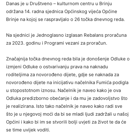
Danas je u Društveno – kulturnom centru u Brinju
održana 14. radna sjednica Općinskog vijeća Općine
Brinje na kojoj se raspravljalo o 26 točka dnevnog reda.
Na sjednici je Jednoglasno izglasan Rebalans proračuna
za 2023. godinu i Programi vezani za proračun.
Značajnija točka dnevnog reda bila je donošenje Odluke o
izmjeni Odluke o ostvarivanju prava na naknadu
roditeljima za novorođeno dijete, gdje se naknada za
novorođeno dijete na inicijativu načelnika Fumića podigla
u stopostotnom iznosu. Načelnik je naveo kako je ova
Odluka predizborno obećanje i da mu je zadovoljstvo što
je realizirana. Isto tako načelnik je naveo kako radi sve
što je u njegovoj moći da bi se mladi ljudi zadržali u našoj
Općini i kako bi im se stvorili bolji uvjeti za život te da će
se time uvijek voditi.