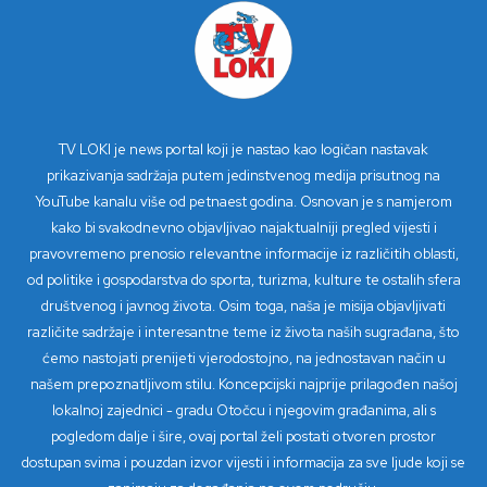
TV LOKI je news portal koji je nastao kao logičan nastavak
prikazivanja sadržaja putem jedinstvenog medija prisutnog na
YouTube kanalu više od petnaest godina. Osnovan je s namjerom
kako bi svakodnevno objavljivao najaktualniji pregled vijesti i
pravovremeno prenosio relevantne informacije iz različitih oblasti,
od politike i gospodarstva do sporta, turizma, kulture te ostalih sfera
društvenog i javnog života. Osim toga, naša je misija objavljivati
različite sadržaje i interesantne teme iz života naših sugrađana, što
ćemo nastojati prenijeti vjerodostojno, na jednostavan način u
našem prepoznatljivom stilu. Koncepcijski najprije prilagođen našoj
lokalnoj zajednici - gradu Otočcu i njegovim građanima, ali s
pogledom dalje i šire, ovaj portal želi postati otvoren prostor
dostupan svima i pouzdan izvor vijesti i informacija za sve ljude koji se