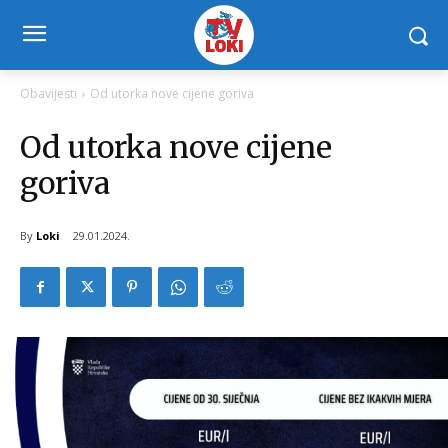
Obavijesti
Od utorka nove cijene goriva
Od utorka nove cijene
goriva
By
Loki
29.01.2024.