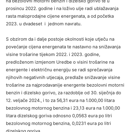
na bezolovni motorni benzin i dizelsko gorivo te u
prosincu 2022. godine i na loživo ulje radi ublažavanja
rasta maloprodajne cijene energenata, a od početka
2023. u dvadeset i jednom navratu.
S obzirom da i dalje postoje okolnosti koje utječu na
povećanje cijena energenata te nastavno na snižavanja
visine trošarine tijekom 2022. i 2023. godine,
predloženom izmjenom Uredbe o visini trošarine na
energente i električnu energiju se radi sprečavanja
njihovih negativnih utjecaja, predlaže snižavanje visine
trošarine za najprodavanije energente bezolovni motorni
benzin i dizelsko gorivo, za razdoblje od 30. siječnja do
12. veljače 2024., i to za 56,31 eura na 1.000,00 litara
bezolovnog motornog benzina i 23,13 eura na 1.000,00
litara dizelskog goriva odnosno 0,0563 eura po litri
bezolovnog motornog benzina, 0,0231 eura po litri
dizelskog goriva.