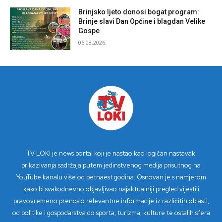
Brinjsko ljeto donosi bogat program:
Brinje slavi Dan Općine i blagdan Velike
Gospe
06.08.2026.
TV LOKI je news portal koji je nastao kao logičan nastavak
prikazivanja sadržaja putem jedinstvenog medija prisutnog na
YouTube kanalu više od petnaest godina. Osnovan je s namjerom
kako bi svakodnevno objavljivao najaktualniji pregled vijesti i
pravovremeno prenosio relevantne informacije iz različitih oblasti,
od politike i gospodarstva do sporta, turizma, kulture te ostalih sfera