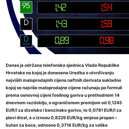
Danas je održana telefonska sjednica Vlade Republike
Hrvatske na kojoj je donesena Uredba o utvrđivanju
najviših maloprodajnih cijena naftnih derivata sukladno
kojoj se najviše maloprodajne cijene računaju po formuli
prema osnovnoj cijeni fosilnog goriva u prethodnom 14
dnevnom razdoblju, s ograničenom premijom od 0,1245
EUR/l za dizelsko i benzinsko gorivo, te 0,0781 EUR/l za
plavi dizel, a u iznosu 0,8229 EUR/kg smjesa propan –
butan za boce, odnosno 0,3716 EUR/kg za velike