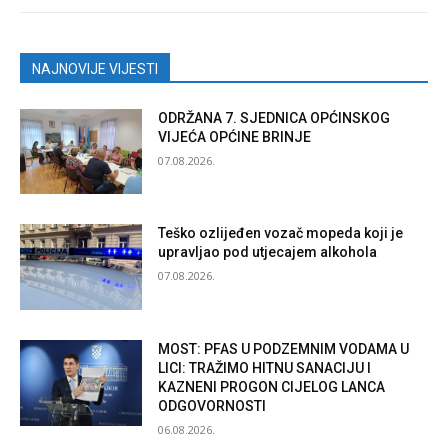
NAJNOVIJE VIJESTI
ODRŽANA 7. SJEDNICA OPĆINSKOG
VIJEĆA OPĆINE BRINJE
07.08.2026.
Teško ozlijeđen vozač mopeda koji je
upravljao pod utjecajem alkohola
07.08.2026.
MOST: PFAS U PODZEMNIM VODAMA U
LICI: TRAŽIMO HITNU SANACIJU I
KAZNENI PROGON CIJELOG LANCA
ODGOVORNOSTI
06.08.2026.