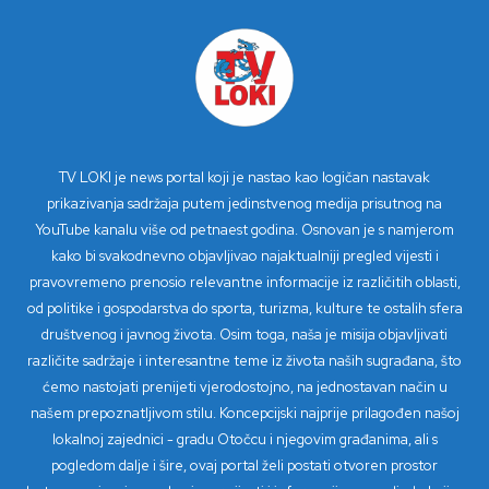
TV LOKI je news portal koji je nastao kao logičan nastavak
prikazivanja sadržaja putem jedinstvenog medija prisutnog na
YouTube kanalu više od petnaest godina. Osnovan je s namjerom
kako bi svakodnevno objavljivao najaktualniji pregled vijesti i
pravovremeno prenosio relevantne informacije iz različitih oblasti,
od politike i gospodarstva do sporta, turizma, kulture te ostalih sfera
društvenog i javnog života. Osim toga, naša je misija objavljivati
različite sadržaje i interesantne teme iz života naših sugrađana, što
ćemo nastojati prenijeti vjerodostojno, na jednostavan način u
našem prepoznatljivom stilu. Koncepcijski najprije prilagođen našoj
lokalnoj zajednici - gradu Otočcu i njegovim građanima, ali s
pogledom dalje i šire, ovaj portal želi postati otvoren prostor