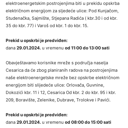
elektroenergetskim postrojenjima biti u prekidu opskrba
električnom energijom za sljedeće ulice: Pod Kunjačom,
Studenačka, Sajmište, Stjepana Radića ( kbr.30 i od kbr.
35 do kbr. 77) i Varoš od kbr. 1 do kbr. 15.
Prekid u opskrbi je predviđen:
dana
29.01.2024.
u vremenu
od 11:00 do 13:00 sati
Obavještavamo korisnike mreže s područja naselja
Cesarica da će zbog planiranih radova na postrojenjima
naše elektroenergetske mreže bez opskrbe električnom
energijom biti slijedeće ulice: Orlovača, Guvnine,
Dokozići kbr. 11 i 12, Cesarica Od kbr. 2 do kbr. 95 i kbr.
209, Boravište, Zelenike, Dubrave, Trolokve i Pavići.
Prekid u opskrbi je predviđen:
dana
29.01.2024.
u vremenu
od 08:00 do 15:00 sati