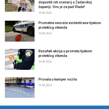
dopustiti isti scenarij u Zadarskoj
županiji. Ovo je za pad Vlade!
10.08.2026.
Prometne nesreće evidentirane tijekom
proteklog vikenda
10.08.2026.
Rezultati akcija u prometu tijekom
proteklog vikenda
10.08.2026.
Provala u kamper vozila
10.08.2026.