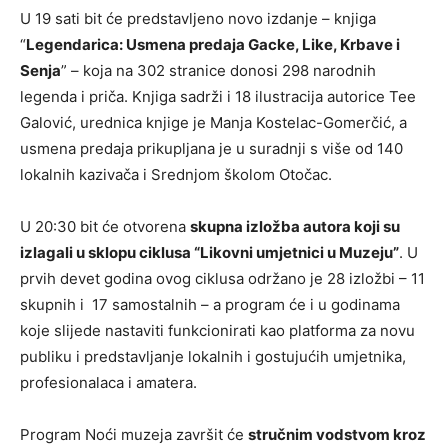
U 19 sati bit će predstavljeno novo izdanje – knjiga
“
Legendarica: Usmena predaja Gacke, Like, Krbave i
Senja
” – koja na 302 stranice donosi 298 narodnih
legenda i priča. Knjiga sadrži i 18 ilustracija autorice Tee
Galović, urednica knjige je Manja Kostelac-Gomerčić, a
usmena predaja prikupljana je u suradnji s više od 140
lokalnih kazivača i Srednjom školom Otočac.
U 20:30 bit će otvorena
skupna izložba autora koji su
izlagali u sklopu ciklusa “Likovni umjetnici u Muzeju”
. U
prvih devet godina ovog ciklusa održano je 28 izložbi – 11
skupnih i 17 samostalnih – a program će i u godinama
koje slijede nastaviti funkcionirati kao platforma za novu
publiku i predstavljanje lokalnih i gostujućih umjetnika,
profesionalaca i amatera.
Program Noći muzeja završit će
stručnim vodstvom kroz