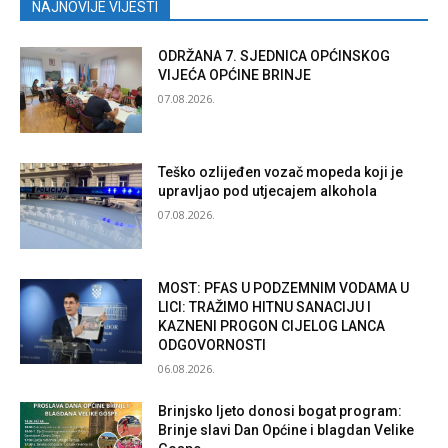
NAJNOVIJE VIJESTI
ODRŽANA 7. SJEDNICA OPĆINSKOG
VIJEĆA OPĆINE BRINJE
07.08.2026.
Teško ozlijeđen vozač mopeda koji je
upravljao pod utjecajem alkohola
07.08.2026.
MOST: PFAS U PODZEMNIM VODAMA U
LICI: TRAŽIMO HITNU SANACIJU I
KAZNENI PROGON CIJELOG LANCA
ODGOVORNOSTI
06.08.2026.
Brinjsko ljeto donosi bogat program:
Brinje slavi Dan Općine i blagdan Velike