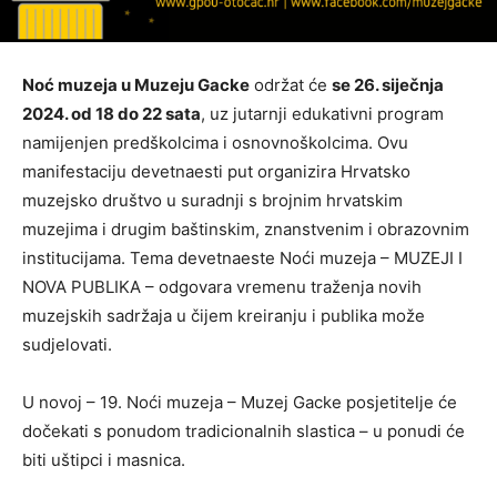
Noć muzeja u Muzeju Gacke
održat će
se 26. siječnja
2024. od 18 do 22 sata
, uz jutarnji edukativni program
namijenjen predškolcima i osnovnoškolcima. Ovu
manifestaciju devetnaesti put organizira Hrvatsko
muzejsko društvo u suradnji s brojnim hrvatskim
muzejima i drugim baštinskim, znanstvenim i obrazovnim
institucijama. Tema devetnaeste Noći muzeja – MUZEJI I
NOVA PUBLIKA – odgovara vremenu traženja novih
muzejskih sadržaja u čijem kreiranju i publika može
sudjelovati.
U novoj – 19. Noći muzeja – Muzej Gacke posjetitelje će
dočekati s ponudom tradicionalnih slastica – u ponudi će
biti uštipci i masnica.