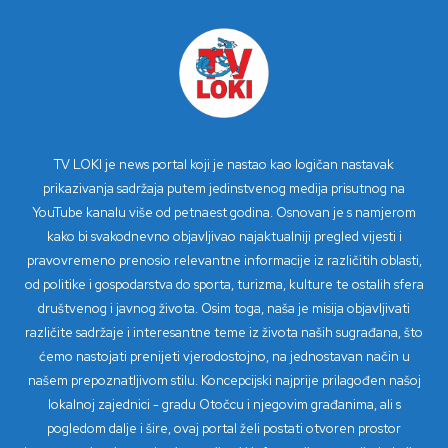
TV LOKI je news portal koji je nastao kao logičan nastavak
prikazivanja sadržaja putem jedinstvenog medija prisutnog na
YouTube kanalu više od petnaest godina. Osnovan je s namjerom
kako bi svakodnevno objavljivao najaktualniji pregled vijesti i
pravovremeno prenosio relevantne informacije iz različitih oblasti,
od politike i gospodarstva do sporta, turizma, kulture te ostalih sfera
društvenog i javnog života. Osim toga, naša je misija objavljivati
različite sadržaje i interesantne teme iz života naših sugrađana, što
ćemo nastojati prenijeti vjerodostojno, na jednostavan način u
našem prepoznatljivom stilu. Koncepcijski najprije prilagođen našoj
lokalnoj zajednici - gradu Otočcu i njegovim građanima, ali s
pogledom dalje i šire, ovaj portal želi postati otvoren prostor