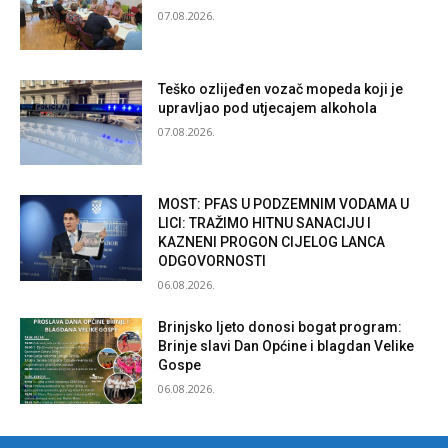
07.08.2026.
Teško ozlijeđen vozač mopeda koji je
upravljao pod utjecajem alkohola
07.08.2026.
MOST: PFAS U PODZEMNIM VODAMA U
LICI: TRAŽIMO HITNU SANACIJU I
KAZNENI PROGON CIJELOG LANCA
ODGOVORNOSTI
06.08.2026.
Brinjsko ljeto donosi bogat program:
Brinje slavi Dan Općine i blagdan Velike
Gospe
06.08.2026.