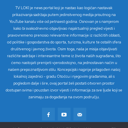
TV LOKI je news portal koji je nastao kao logičan nastavak
prikazivanja sadržaja putem jedinstvenog medija prisutnog na
YouTube kanalu više od petnaest godina. Osnovan je s namjerom
kako bi svakodnevno objavljivao najaktualniji pregled vijesti i
pravovremeno prenosio relevantne informacije iz različitih oblasti,
od politike i gospodarstva do sporta, turizma, kulture te ostalih sfera
društvenog i javnog života. Osim toga, naša je misija objavljivati
različite sadržaje i interesantne teme iz života naših sugrađana, što
ćemo nastojati prenijeti vjerodostojno, na jednostavan način u
našem prepoznatljivom stilu. Koncepcijski najprije prilagođen našoj
lokalnoj zajednici - gradu Otočcu i njegovim građanima, ali s
pogledom dalje i šire, ovaj portal želi postati otvoren prostor
dostupan svima i pouzdan izvor vijesti i informacija za sve ljude koji se
zanimaju za događanja na ovom području.