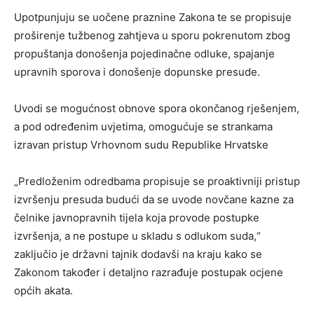
Upotpunjuju se uočene praznine Zakona te se propisuje
proširenje tužbenog zahtjeva u sporu pokrenutom zbog
propuštanja donošenja pojedinačne odluke, spajanje
upravnih sporova i donošenje dopunske presude.
Uvodi se mogućnost obnove spora okončanog rješenjem,
a pod određenim uvjetima, omogućuje se strankama
izravan pristup Vrhovnom sudu Republike Hrvatske
„Predloženim odredbama propisuje se proaktivniji pristup
izvršenju presuda budući da se uvode novčane kazne za
čelnike javnopravnih tijela koja provode postupke
izvršenja, a ne postupe u skladu s odlukom suda,“
zaključio je državni tajnik dodavši na kraju kako se
Zakonom također i detaljno razrađuje postupak ocjene
općih akata.