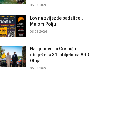
06.08.2026.
Lov na zvijezde padalice u
Malom Polju
06.08.2026.
Na Ljubovu i u Gospiću
obilježena 31. obljetnica VRO
Oluja
06.08.2026.