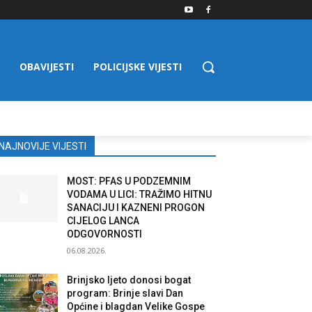
OBAVIJESTI
POLICIJSKE VIJESTI
NAJNOVIJE VIJESTI
MOST: PFAS U PODZEMNIM
VODAMA U LICI: TRAŽIMO HITNU
SANACIJU I KAZNENI PROGON
CIJELOG LANCA
ODGOVORNOSTI
06.08.2026.
Brinjsko ljeto donosi bogat
program: Brinje slavi Dan
Općine i blagdan Velike Gospe