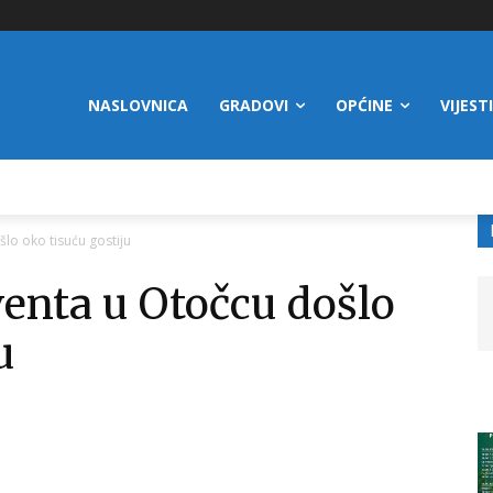
NASLOVNICA
GRADOVI
OPĆINE
VIJESTI
lo oko tisuću gostiju
enta u Otočcu došlo
u