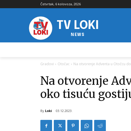
Četvrtak, 6 kolovoza, 2026
TV LOKI
NEWS
Gradovi
Otočac
Na otvorenje Adventa u Otočcu doš
Na otvorenje Adv
oko tisuću gostij
By
Loki
03.12.2023.