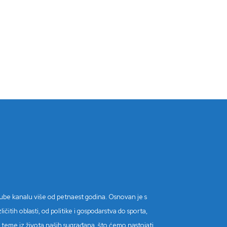
Tube kanalu više od petnaest godina. Osnovan je s
itih oblasti, od politike i gospodarstva do sporta,
tne teme iz života naših sugrađana, što ćemo nastojati