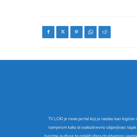
TV LOKI je news portal koji je nastao kao logiča
namjerom kako bi svakodnevno objavljivao najaktual
turizma, kulture te ostalih sfera društvenog i javnog