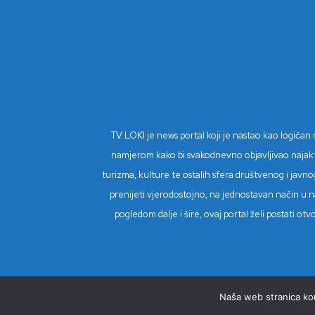
TV LOKI je news portal koji je nastao kao logiča
namjerom kako bi svakodnevno objavljivao najaktual
turizma, kulture te ostalih sfera društvenog i javnog
prenijeti vjerodostojno, na jednostavan način u na
pogledom dalje i šire, ovaj portal želi postati o
Naša web stranica kori
© Copyright 2023 - TV Loki