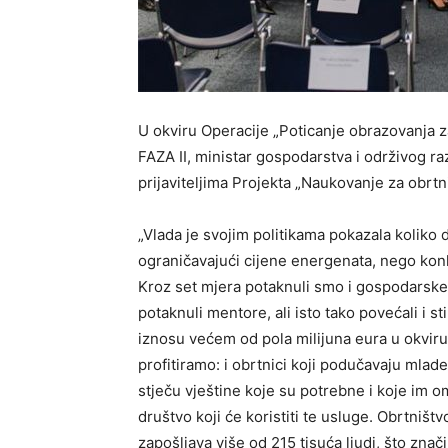
U okviru Operacije „Poticanje obrazovanja 
FAZA II, ministar gospodarstva i održivog r
prijaviteljima Projekta „Naukovanje za obrtn
„Vlada je svojim politikama pokazala koliko 
ograničavajući cijene energenata, nego konk
Kroz set mjera potaknuli smo i gospodarske
potaknuli mentore, ali isto tako povećali i 
iznosu većem od pola milijuna eura u okviru p
profitiramo: i obrtnici koji podučavaju mlade 
stječu vještine koje su potrebne i koje im o
društvo koji će koristiti te usluge. Obrtniš
zapošljava više od 215 tisuća ljudi, što znači