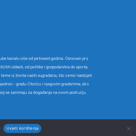
Tube kanalu više od petnaest godina. Osnovan je s
itih oblasti, od politike i gospodarstva do sporta,
tne teme iz života naših sugrađana, što ćemo nastojati
ajednici - gradu Otočcu i njegovim građanima, ali s
de koji se zanimaju za događanja na ovom području.
Uvjeti korištenja
Kontakt
Impressum
Uvjeti korištenja