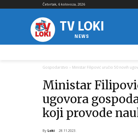
Četvrtak, 6 kolovoza, 2026
TV LOKI
NEWS
Gospodarstvo
Ministar Filipović uručio 50 novih u
Ministar Filipov
ugovora gospod
koji provode na
By
Loki
28.11.2023.