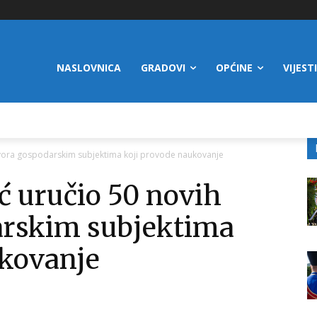
NASLOVNICA
GRADOVI
OPĆINE
VIJESTI
govora gospodarskim subjektima koji provode naukovanje
ić uručio 50 novih
arskim subjektima
ukovanje