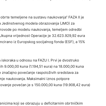
 obrte temeljene na sustavu naukovanja“ FAZA II je
a Jedinstvenog modela obrazovanja (JMO) za
 provode po modelu naukovanja, temeljem odredbi
 Ukupna vrijednost Operacije je 32.623.929,92 eura
ncirano iz Europskog socijalnog fonda (ESF), a 15%
a iskoraka u odnosu na FAZU I. Prvi je dvostruko
ih 9.000,00 kuna (1.194,51 eura) na 18.000,00 kuna
 je značajno povećanje raspoloživih sredstava za
nje naukovanja. Maksimalni iznos potpore
ovanje povećan je s 150.000,00 kuna (19.908,42 eura)
enicima koji se obrazuju u deficitarnim obrtničkim