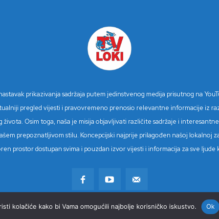
n nastavak prikazivanja sadržaja putem jedinstvenog medija prisutnog na You
niji pregled vijesti i pravovremeno prenosio relevantne informacije iz različ
 života. Osim toga, naša je misija objavljivati različite sadržaje i interesan
šem prepoznatljivom stilu. Koncepcijski najprije prilagođen našoj lokalnoj z
tvoren prostor dostupan svima i pouzdan izvor vijesti i informacija za sve lju
sti kolačiće kako bi Vama omogućili najbolje korisničko iskustvo.
Ok