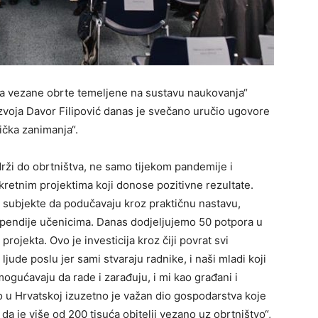
za vezane obrte temeljene na sustavu naukovanja“
azvoja Davor Filipović danas je svečano uručio ugovore
ička zanimanja“.
drži do obrtništva, ne samo tijekom pandemije i
retnim projektima koji donose pozitivne rezultate.
 subjekte da podučavaju kroz praktičnu nastavu,
stipendije učenicima. Danas dodjeljujemo 50 potpora u
rojekta. Ovo je investicija kroz čiji povrat svi
ljude poslu jer sami stvaraju radnike, i naši mladi koji
mogućavaju da rade i zarađuju, i mi kao građani i
tvo u Hrvatskoj izuzetno je važan dio gospodarstva koje
 da je više od 200 tisuća obitelji vezano uz obrtništvo“,