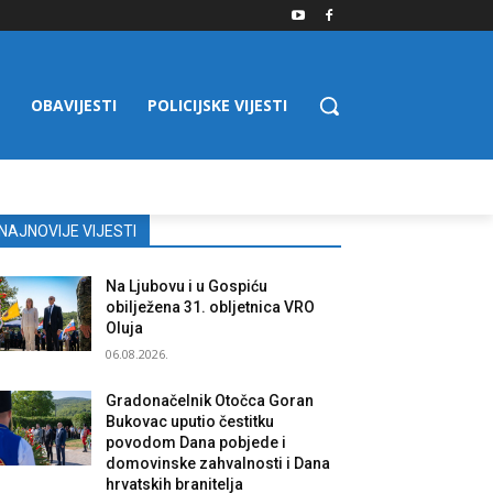
OBAVIJESTI
POLICIJSKE VIJESTI
NAJNOVIJE VIJESTI
Na Ljubovu i u Gospiću
obilježena 31. obljetnica VRO
Oluja
06.08.2026.
Gradonačelnik Otočca Goran
Bukovac uputio čestitku
povodom Dana pobjede i
domovinske zahvalnosti i Dana
hrvatskih branitelja