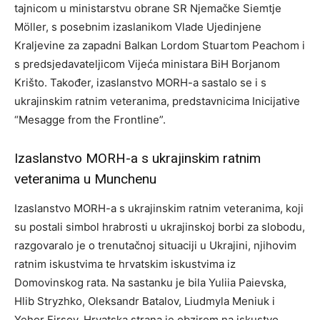
tajnicom u ministarstvu obrane SR Njemačke Siemtje
Möller, s posebnim izaslanikom Vlade Ujedinjene
Kraljevine za zapadni Balkan Lordom Stuartom Peachom i
s predsjedavateljicom Vijeća ministara BiH Borjanom
Krišto. Također, izaslanstvo MORH-a sastalo se i s
ukrajinskim ratnim veteranima, predstavnicima Inicijative
“Mesagge from the Frontline”.
Izaslanstvo MORH-a s ukrajinskim ratnim
veteranima u Munchenu
Izaslanstvo MORH-a s ukrajinskim ratnim veteranima, koji
su postali simbol hrabrosti u ukrajinskoj borbi za slobodu,
razgovaralo je o trenutačnoj situaciji u Ukrajini, njihovim
ratnim iskustvima te hrvatskim iskustvima iz
Domovinskog rata. Na sastanku je bila Yuliia Paievska,
Hlib Stryzhko, Oleksandr Batalov, Liudmyla Meniuk i
Yehor Firsov. Hrvatska strana je obzirom na iskustvo