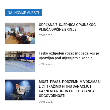
NAJNOVIJE VIJESTI
ODRŽANA 7. SJEDNICA OPĆINSKOG
VIJEĆA OPĆINE BRINJE
07.08.2026.
Teško ozlijeđen vozač mopeda koji je
upravljao pod utjecajem alkohola
07.08.2026.
MOST: PFAS U PODZEMNIM VODAMA U
LICI: TRAŽIMO HITNU SANACIJU I
KAZNENI PROGON CIJELOG LANCA
ODGOVORNOSTI
06.08.2026.