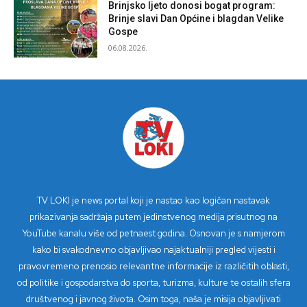
Brinjsko ljeto donosi bogat program:
Brinje slavi Dan Općine i blagdan Velike
Gospe
06.08.2026.
TV LOKI je news portal koji je nastao kao logičan nastavak
prikazivanja sadržaja putem jedinstvenog medija prisutnog na
YouTube kanalu više od petnaest godina. Osnovan je s namjerom
kako bi svakodnevno objavljivao najaktualniji pregled vijesti i
pravovremeno prenosio relevantne informacije iz različitih oblasti,
od politike i gospodarstva do sporta, turizma, kulture te ostalih sfera
društvenog i javnog života. Osim toga, naša je misija objavljivati