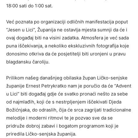
18:00 sati do 1:00 sat.
Već poznata po organizaciji odličnih manifestacija poput
“Jesen u Lici”, Županija ne ostavlja mjesta sumnji da će i
ovaj događaj biti na visini zadatka. Atmosfera je već sada
puna iščekivanja, a nekoliko ekskluzivnih fotografija koje
donosimo otkriva da će posjetitelji biti uronjeni u pravu
blagdansku čaroliju.
Prilikom našeg današnjeg obilaska župan Ličko-senjske
županije Ernest Petrykratko nam je poručio da će “Advent
u Lici” biti događaj gdje će svatko pronaći nešto za sebe
od najmlađih, koji će s nestrpljenjem iščekivati Djeda
Božićnjaka, do odraslih, čija će srca zagrijati tradicionalne
melodije i moderni ritmovi te je pozvao sve da se
pridruže dobroj zabavi i bogatom programom koji je
priredila Ličko-senjska županija.