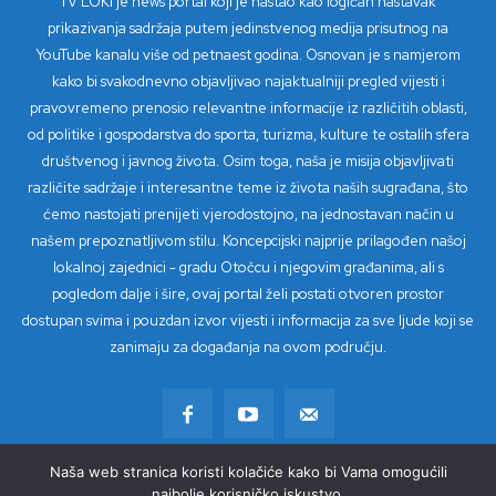
TV LOKI je news portal koji je nastao kao logičan nastavak
prikazivanja sadržaja putem jedinstvenog medija prisutnog na
YouTube kanalu više od petnaest godina. Osnovan je s namjerom
kako bi svakodnevno objavljivao najaktualniji pregled vijesti i
pravovremeno prenosio relevantne informacije iz različitih oblasti,
od politike i gospodarstva do sporta, turizma, kulture te ostalih sfera
društvenog i javnog života. Osim toga, naša je misija objavljivati
različite sadržaje i interesantne teme iz života naših sugrađana, što
ćemo nastojati prenijeti vjerodostojno, na jednostavan način u
našem prepoznatljivom stilu. Koncepcijski najprije prilagođen našoj
lokalnoj zajednici - gradu Otočcu i njegovim građanima, ali s
pogledom dalje i šire, ovaj portal želi postati otvoren prostor
dostupan svima i pouzdan izvor vijesti i informacija za sve ljude koji se
zanimaju za događanja na ovom području.
Naša web stranica koristi kolačiće kako bi Vama omogućili
© Copyright 2023 - TV Loki
najbolje korisničko iskustvo.