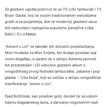
Za glazbeni ugođaj pobrinut će se TS Lički tamburaši i TS
Biseri Gacke, koji će svojim tradicionalnim melodijama
grijati srca posjetitelja, dok će moderniji glazbeni ukusi
biti zadovoljeni nastupima popularne pjevačice Lidije
Bačić i DJ-a Matije.
“Advent u Lici” će također biti domaćin predstavljanja
Miss Hrvatske za Miss Svijeta, što dodaje poseban sjaj
ovom događaju, a ujedno će u sklopu Adventa javnosti
biti predstavljen i CD odnosno glazbeni album s
ovogodišnjeg prvog festivala tamburaške, zabavne i pop
glazbe – “Lika festa”, koji se održao u sklopu ovogodišnje
manifestacije “Jeseni u Lici”.
Djed Božićnjak, kao poseban gost, donijet će sa sobom
toplinu blagdanskog duha, a darivanje nogometnih lopti