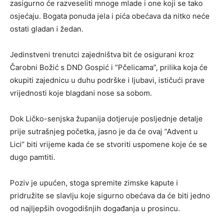
zasigurno će razveseliti mnoge mlade i one koji se tako
osjećaju. Bogata ponuda jela i pića obećava da nitko neće
ostati gladan i žedan.
Jedinstveni trenutci zajedništva bit će osigurani kroz
Čarobni Božić s DND Gospić i “Pčelicama”, prilika koja će
okupiti zajednicu u duhu podrške i ljubavi, ističući prave
vrijednosti koje blagdani nose sa sobom.
Dok Ličko-senjska županija dotjeruje posljednje detalje
prije sutrašnjeg početka, jasno je da će ovaj “Advent u
Lici” biti vrijeme kada će se stvoriti uspomene koje će se
dugo pamtiti.
Poziv je upućen, stoga spremite zimske kapute i
pridružite se slavlju koje sigurno obećava da će biti jedno
od najljepših ovogodišnjih događanja u prosincu.