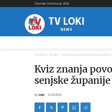
Četvrtak, 6 kolovoza, 2026
TV LOKI
NEWS
Gradovi
Gospić
Kviz znanja povodom Dana Ličko-s
Kviz znanja pov
senjske županije
By
Loki
12.05.2026.