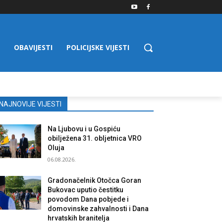
OBAVIJESTI
POLICIJSKE VIJESTI
NAJNOVIJE VIJESTI
Na Ljubovu i u Gospiću
obilježena 31. obljetnica VRO
Oluja
06.08.2026.
Gradonačelnik Otočca Goran
Bukovac uputio čestitku
povodom Dana pobjede i
domovinske zahvalnosti i Dana
hrvatskih branitelja