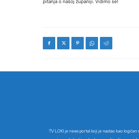
pitanja o našoj županiji. Vidimo se!
TV LOKI je news portal koji je nastao kao logiča