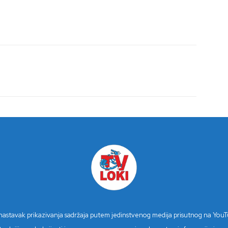
n nastavak prikazivanja sadržaja putem jedinstvenog medija prisutnog na You