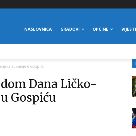
NASLOVNICA
GRADOVI
OPĆINE
VIJESTI
enjske županije u Gospiću
odom Dana Ličko-
 u Gospiću