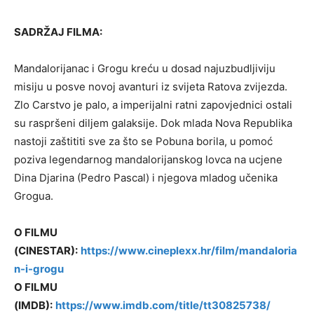
SADRŽAJ FILMA:
Mandalorijanac i Grogu kreću u dosad najuzbudljiviju
misiju u posve novoj avanturi iz svijeta Ratova zvijezda.
Zlo Carstvo je palo, a imperijalni ratni zapovjednici ostali
su raspršeni diljem galaksije. Dok mlada Nova Republika
nastoji zaštititi sve za što se Pobuna borila, u pomoć
poziva legendarnog mandalorijanskog lovca na ucjene
Dina Djarina (Pedro Pascal) i njegova mladog učenika
Grogua.
O FILMU
(CINESTAR):
https://www.cineplexx.hr/film/mandaloria
n-i-grogu
O FILMU
(IMDB):
https://www.imdb.com/title/tt30825738/