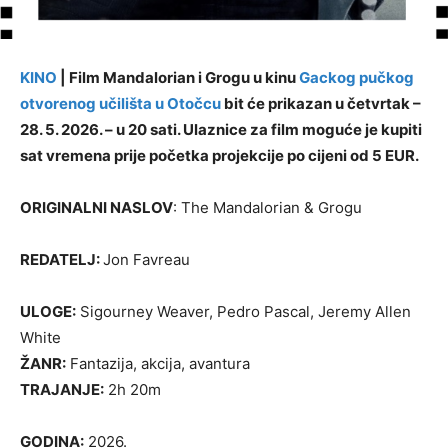
KINO
| Film Mandalorian i Grogu u kinu
Gackog pučkog
otvorenog učilišta u Otočcu
bit će prikazan u četvrtak –
28. 5. 2026. – u 20 sati. Ulaznice za film moguće je kupiti
sat vremena prije početka projekcije po cijeni od 5 EUR.
ORIGINALNI NASLOV
: The Mandalorian & Grogu
REDATELJ:
Jon Favreau
ULOGE:
Sigourney Weaver, Pedro Pascal, Jeremy Allen
White
ŽANR:
Fantazija, akcija, avantura
TRAJANJE:
2h 20m
GODINA:
2026.