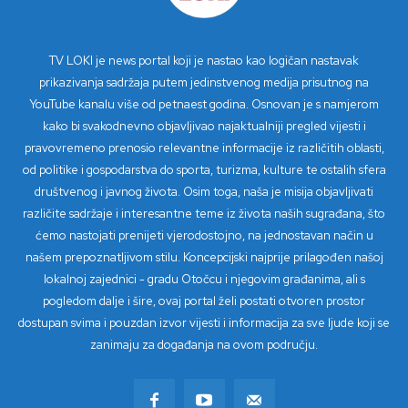
TV LOKI je news portal koji je nastao kao logičan nastavak
prikazivanja sadržaja putem jedinstvenog medija prisutnog na
YouTube kanalu više od petnaest godina. Osnovan je s namjerom
kako bi svakodnevno objavljivao najaktualniji pregled vijesti i
pravovremeno prenosio relevantne informacije iz različitih oblasti,
od politike i gospodarstva do sporta, turizma, kulture te ostalih sfera
društvenog i javnog života. Osim toga, naša je misija objavljivati
različite sadržaje i interesantne teme iz života naših sugrađana, što
ćemo nastojati prenijeti vjerodostojno, na jednostavan način u
našem prepoznatljivom stilu. Koncepcijski najprije prilagođen našoj
lokalnoj zajednici - gradu Otočcu i njegovim građanima, ali s
pogledom dalje i šire, ovaj portal želi postati otvoren prostor
dostupan svima i pouzdan izvor vijesti i informacija za sve ljude koji se
zanimaju za događanja na ovom području.