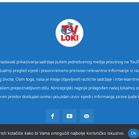
n nastavak prikazivanja sadržaja putem jedinstvenog medija prisutnog na You
niji pregled vijesti i pravovremeno prenosio relevantne informacije iz različ
 života. Osim toga, naša je misija objavljivati različite sadržaje i interesan
šem prepoznatljivom stilu. Koncepcijski najprije prilagođen našoj lokalnoj z
tvoren prostor dostupan svima i pouzdan izvor vijesti i informacija za sve lju
sti kolačiće kako bi Vama omogućili najbolje korisničko iskustvo.
Ok