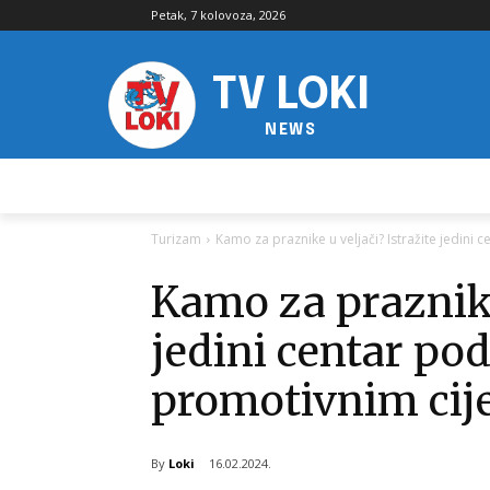
Petak, 7 kolovoza, 2026
TV LOKI
NEWS
Turizam
Kamo za praznike u veljači? Istražite jedini
Kamo za praznike 
jedini centar po
promotivnim ci
By
Loki
16.02.2024.