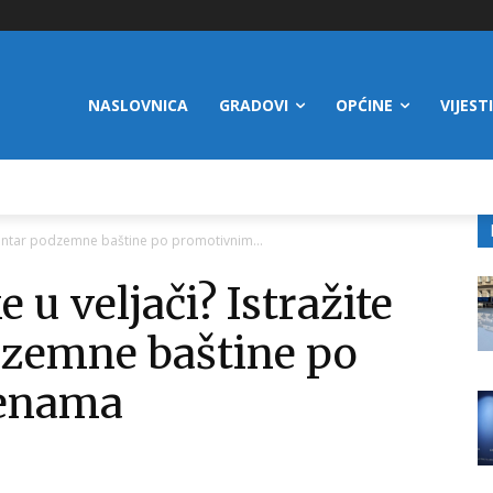
NASLOVNICA
GRADOVI
OPĆINE
VIJESTI
 centar podzemne baštine po promotivnim...
u veljači? Istražite
dzemne baštine po
jenama