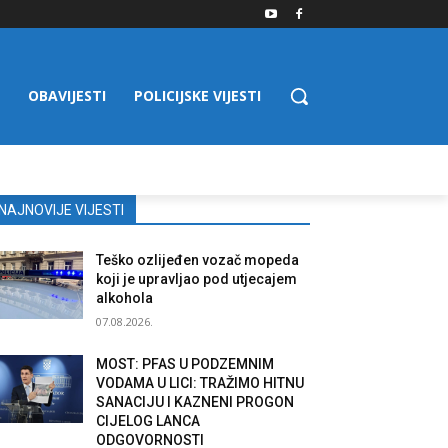
OBAVIJESTI
POLICIJSKE VIJESTI
NAJNOVIJE VIJESTI
Teško ozlijeđen vozač mopeda
koji je upravljao pod utjecajem
alkohola
07.08.2026.
MOST: PFAS U PODZEMNIM
VODAMA U LICI: TRAŽIMO HITNU
SANACIJU I KAZNENI PROGON
CIJELOG LANCA
ODGOVORNOSTI