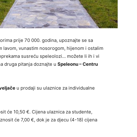
torima prije 70 000. godina, upoznajte se sa
im lavom, vunastim nosorogom, hijenom i ostalim
eprekama susreću speleolozi… možete li ih i vi
na druga pitanja doznajte u
Speleonu – Centru
 veljače
u prodaji su ulaznice za individualne
sit će 10,50 €. Cijena ulaznica za studente,
znosit će 7,00 €, dok je za djecu (4-18) cijena