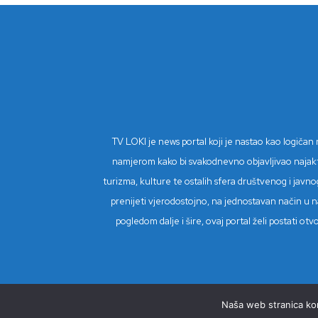
TV LOKI je news portal koji je nastao kao logiča
namjerom kako bi svakodnevno objavljivao najaktual
turizma, kulture te ostalih sfera društvenog i javnog
prenijeti vjerodostojno, na jednostavan način u na
pogledom dalje i šire, ovaj portal želi postati o
Naša web stranica kori
© Copyright 2023 - TV Loki