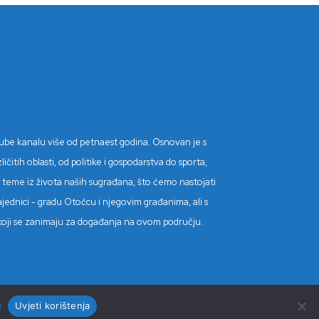
Tube kanalu više od petnaest godina. Osnovan je s
itih oblasti, od politike i gospodarstva do sporta,
tne teme iz života naših sugrađana, što ćemo nastojati
ajednici - gradu Otočcu i njegovim građanima, ali s
de koji se zanimaju za događanja na ovom području.
Uvjeti korištenja
Kontakt
Impressum
Uvjeti korištenja