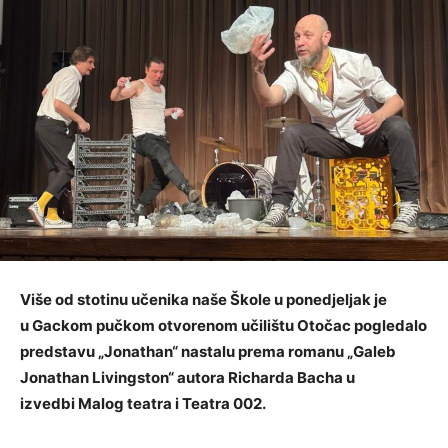
Više od stotinu učenika naše Škole u
ponedjeljak
je
u
Gackom pučkom otvorenom učilištu Otočac
pogledalo
predstavu
„Jonathan“
nastalu prema romanu
„Galeb
Jonathan Livingston“
autora
Richarda Bacha
u
izvedbi
Malog teatra
i
Teatra 002
.