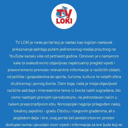
TV LOKI je news portal koji je nastao kao logičan nastavak
prikazivanja sadržaja putem jedinstvenog medija prisutnog na
YouTube kanalu više od petnaest godina. Osnovan je s namjerom
kako bi svakodnevno objavljivao najaktualniji pregled vijesti i
pravovremeno prenosio relevantne informacije iz različitih oblasti,
od politike i gospodarstva do sporta, turizma, kulture te ostalih sfera
društvenog i javnog života. Osim toga, naša je misija objavljivati
različite sadržaje i interesantne teme iz života naših sugrađana, što
ćemo nastojati prenijeti vjerodostojno, na jednostavan način u
našem prepoznatljivom stilu. Koncepcijski najprije prilagođen našoj
lokalnoj zajednici - gradu Otočcu i njegovim građanima, ali s
pogledom dalje i šire, ovaj portal želi postati otvoren prostor
dostupan svima i pouzdan izvor vijesti i informacija za sve ljude koji se