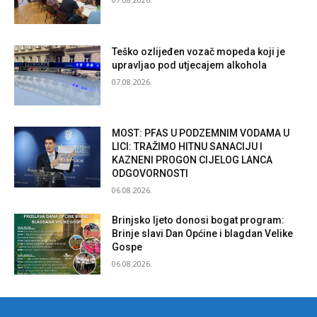
Teško ozlijeđen vozač mopeda koji je
upravljao pod utjecajem alkohola
07.08.2026.
MOST: PFAS U PODZEMNIM VODAMA U
LICI: TRAŽIMO HITNU SANACIJU I
KAZNENI PROGON CIJELOG LANCA
ODGOVORNOSTI
06.08.2026.
Brinjsko ljeto donosi bogat program:
Brinje slavi Dan Općine i blagdan Velike
Gospe
06.08.2026.