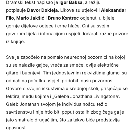
Dramski tekst napisao je
Igor Baksa
, a režiju
potpisuje
Davor Dokleja
. Likove su utjelovili
Aleksandar
Filo
,
Mario Jakšić
i
Bruno Kontrec
odjenuti u bijele
gornje dijelove odjeće i crne hlače. Oni su svojim
govorom tijela i intonacijom uspjeli dočarati razne prizore
iz knjige.
Sve je započelo na pomalo neurednoj pozornici na kojoj
su se nalazile gajbe, vreća za smeće, dvije električne
gitare i bubnjevi. Tim jednostavnim rekvizitima glumci su
odmah na početku uspjeli pridobiti našu pozornost.
Govore o svojim iskustvima u srednjoj školi, prisjećaju se
lektira, među kojima i „Galeba Jonathana Livingstona“.
Galeb Jonathan svojom je individualnošću težio
savršenstvu i nije htio biti poput ostalih zbog čega ga je
jato smatralo drugačijim, što za takvo biće predstavlja
opasnost.