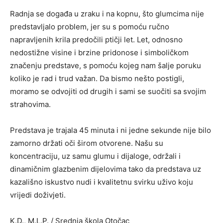
Radnja se događa u zraku i na kopnu, što glumcima nije
predstavljalo problem, jer su s pomoću ručno
napravljenih krila predočili ptičji let. Let, odnosno
nedostižne visine i brzine pridonose i simboličkom
značenju predstave, s pomoću kojeg nam šalje poruku
koliko je rad i trud važan. Da bismo nešto postigli,
moramo se odvojiti od drugih i sami se suočiti sa svojim
strahovima.
Predstava je trajala 45 minuta i ni jedne sekunde nije bilo
zamorno držati oči širom otvorene. Našu su
koncentraciju, uz samu glumu i dijaloge, održali i
dinamičnim glazbenim dijelovima tako da predstava uz
kazališno iskustvo nudi i kvalitetnu svirku uživo koju
vrijedi doživjeti.
K.D., M.L.P. / Srednja škola Otočac