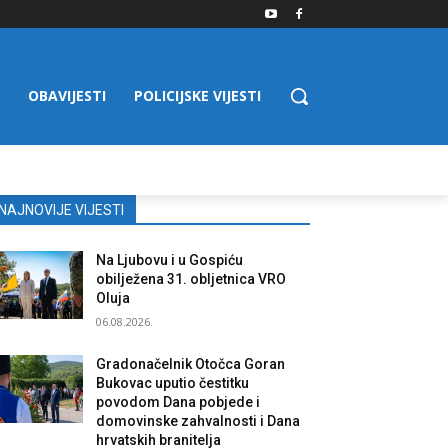
OBAVIJESTI
POLICIJSKE VIJESTI
NAJNOVIJE VIJESTI
Na Ljubovu i u Gospiću
obilježena 31. obljetnica VRO
Oluja
06.08.2026.
Gradonačelnik Otočca Goran
Bukovac uputio čestitku
povodom Dana pobjede i
domovinske zahvalnosti i Dana
hrvatskih branitelja