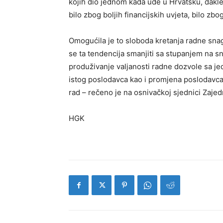
kojih dio jednom kada uđe u Hrvatsku, dakle
bilo zbog boljih financijskih uvjeta, bilo zb
Omogućila je to sloboda kretanja radne sna
se ta tendencija smanjiti sa stupanjem na s
produživanje valjanosti radne dozvole sa j
istog poslodavca kao i promjena poslodavca
rad – rečeno je na osnivačkoj sjednici Zaje
HGK