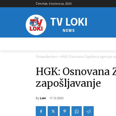
Četvrtak, 6 kolovoza, 2026
TV LOKI
NEWS
Gospodarstvo
HGK: Osnovana Zajednica agencija za
HGK: Osnovana Z
zapošljavanje
By
Loki
11.12.2023.