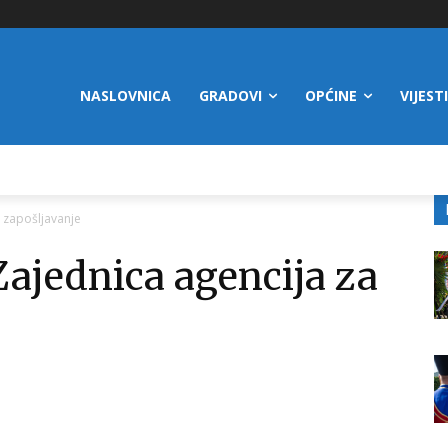
NASLOVNICA
GRADOVI
OPĆINE
VIJESTI
 zapošljavanje
ajednica agencija za