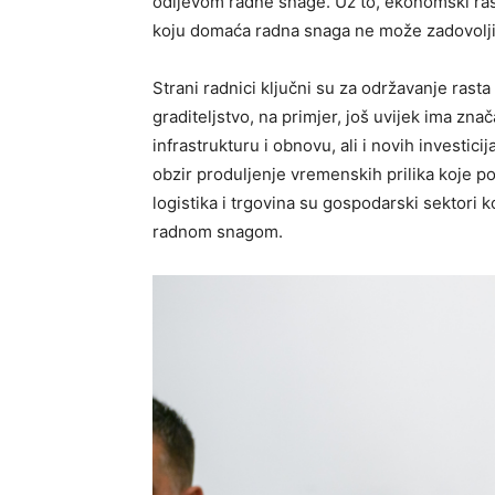
odljevom radne snage. Uz to, ekonomski rast
koju domaća radna snaga ne može zadovoljit
Strani radnici ključni su za održavanje rast
graditeljstvo, na primjer, još uvijek ima zn
infrastrukturu i obnovu, ali i novih investic
obzir produljenje vremenskih prilika koje p
logistika i trgovina su gospodarski sektori 
radnom snagom.