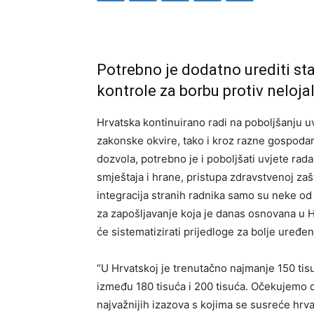
Potrebno je dodatno urediti sta
kontrole za borbu protiv neloj
Hrvatska kontinuirano radi na poboljšanju uv
zakonske okvire, tako i kroz razne gospodars
dozvola, potrebno je i poboljšati uvjete rad
smještaja i hrane, pristupa zdravstvenoj zašt
integracija stranih radnika samo su neke od
za zapošljavanje koja je danas osnovana u H
će sistematizirati prijedloge za bolje uređen
“U Hrvatskoj je trenutačno najmanje 150 tis
između 180 tisuća i 200 tisuća. Očekujemo da
najvažnijih izazova s kojima se susreće hrv