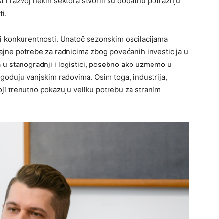
 i razvoj nekih sektora stvorili su dodatnu potražnju
i.
a i konkurentnosti. Unatoč sezonskim oscilacijama
ačajne potrebe za radnicima zbog povećanih investicija u
ija u stanogradnji i logistici, posebno ako uzmemo u
ogoduju vanjskim radovima. Osim toga, industrija,
koji trenutno pokazuju veliku potrebu za stranim