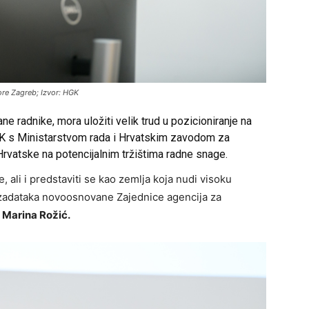
ore Zagreb; Izvor: HGK
ane radnike, mora uložiti velik trud u pozicioniranje na
e HGK s Ministarstvom rada i Hrvatskim zavodom za
 Hrvatske na potencijalnim tržištima radne snage.
ke, ali i predstaviti se kao zemlja koja nudi visoku
od zadataka novoosnovane Zajednice agencija za
K
Marina Rožić.