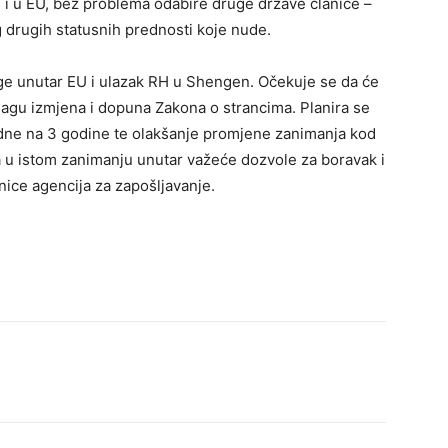
 i u EU, bez problema odabire druge države članice –
og drugih statusnih prednosti koje nude.
ge unutar EU i ulazak RH u Shengen. Očekuje se da će
nagu izmjena i dopuna Zakona o strancima. Planira se
edne na 3 godine te olakšanje promjene zanimanja kod
 u istom zanimanju unutar važeće dozvole za boravak i
dnice agencija za zapošljavanje.