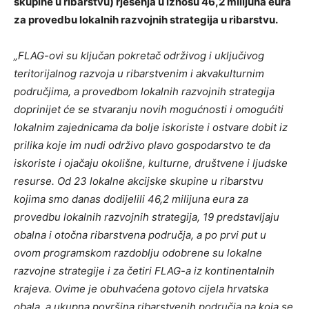
skupine u ribarstvu) rješenja u iznosu 46,2 milijuna eura
za provedbu lokalnih razvojnih strategija u ribarstvu.
„FLAG-ovi su ključan pokretač održivog i uključivog
teritorijalnog razvoja u ribarstvenim i akvakulturnim
područjima, a provedbom lokalnih razvojnih strategija
doprinijet će se stvaranju novih mogućnosti i omogućiti
lokalnim zajednicama da bolje iskoriste i ostvare dobit iz
prilika koje im nudi održivo plavo gospodarstvo te da
iskoriste i ojačaju okolišne, kulturne, društvene i ljudske
resurse. Od 23 lokalne akcijske skupine u ribarstvu
kojima smo danas dodijelili 46,2 milijuna eura za
provedbu lokalnih razvojnih strategija, 19 predstavljaju
obalna i otočna ribarstvena područja, a po prvi put u
ovom programskom razdoblju odobrene su lokalne
razvojne strategije i za četiri FLAG-a iz kontinentalnih
krajeva. Ovime je obuhvaćena gotovo cijela hrvatska
obala, a ukupna površina ribarstvenih područja na koja se