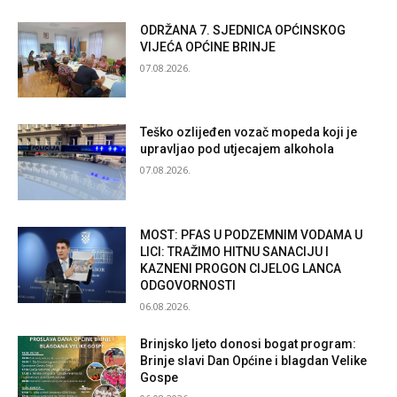
ODRŽANA 7. SJEDNICA OPĆINSKOG
VIJEĆA OPĆINE BRINJE
07.08.2026.
Teško ozlijeđen vozač mopeda koji je
upravljao pod utjecajem alkohola
07.08.2026.
MOST: PFAS U PODZEMNIM VODAMA U
LICI: TRAŽIMO HITNU SANACIJU I
KAZNENI PROGON CIJELOG LANCA
ODGOVORNOSTI
06.08.2026.
Brinjsko ljeto donosi bogat program:
Brinje slavi Dan Općine i blagdan Velike
Gospe