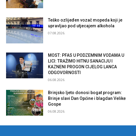
Teško ozlijeđen vozač mopeda koji je
upravljao pod utjecajem alkohola
07.08.2026.
MOST: PFAS U PODZEMNIM VODAMA U
LICI: TRAŽIMO HITNU SANACIJU I
KAZNENI PROGON CIJELOG LANCA
ODGOVORNOSTI
06.08.2026.
Brinjsko ljeto donosi bogat program:
Brinje slavi Dan Općine i blagdan Velike
Gospe
06.08.2026.