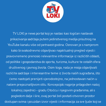
TV LOKI je news portal koji je nastao kao logičan nastavak
prikazivanja sadržaja putem jedinstvenog medija prisutnog na
YouTube kanalu više od petnaest godina. Osnovan je s namjerom
kako bi svakodnevno objavljivao najaktualniji pregled vijesti i
pravovremeno prenosio relevantne informacije iz različitih oblasti,
od politike i gospodarstva do sporta, turizma, kulture te ostalih sfera
društvenog i javnog života. Osim toga, naša je misija objavljivati
različite sadržaje i interesantne teme iz života naših sugrađana, što
ćemo nastojati prenijeti vjerodostojno, na jednostavan način u
našem prepoznatljivom stilu. Koncepcijski najprije prilagođen našoj
lokalnoj zajednici - gradu Otočcu i njegovim građanima, ali s
pogledom dalje i šire, ovaj portal želi postati otvoren prostor
dostupan svima i pouzdan izvor vijesti i informacija za sve ljude koji se