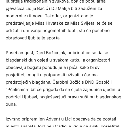
ljubitelja tradicionalnih zvukova, dok će popularna
pjevačica Lidija Bačić i DJ Matija biti zaduženi za
modernije ritmove. Također, organizirano je i
predstavljanje Miss Hrvatske za Miss Svijeta, te će se
održati i darivanje nogometnih lopti, što će posebno
obradovati ljubitelje sporta.
Poseban gost, Djed Božićnjak, pobrinut će se da se
blagdanski duh osjeti u svakom kutku, a organizatori
obećavaju bogatu ponudu jela i pića, kako bi svi
posjetitelji mogli u potpunosti uživati u čarima
predstojećih blagdana. Čarobni Božić s DND Gospić i
“Pčelicama” bit će prigoda da se cijela zajednica ujedini u
podršci i ljubavi, naglašavajući pravu suštinu blagdanskog
duha.
Izvrsno pripremljen Advent u Lici obećava da će postati
mjesto susreta, topline i tradicije, gdje će svaki posjetitelj