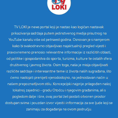
TV LOKI je news portal koji je nastao kao logičan nastavak
prikazivanja sadržaja putem jedinstvenog medija prisutnog na
YouTube kanalu više od petnaest godina. Osnovan je s namjerom
kako bi svakodnevno objavljivao najaktualniji pregled vijesti i
pravovremeno prenosio relevantne informacije iz različitih oblasti,
od politike i gospodarstva do sporta, turizma, kulture te ostalih sfera
društvenog i javnog života. Osim toga, naša je misija objavljivati
različite sadržaje i interesantne teme iz života naših sugrađana, što
ćemo nastojati prenijeti vjerodostojno, na jednostavan način u
našem prepoznatljivom stilu. Koncepcijski najprije prilagođen našoj
lokalnoj zajednici - gradu Otočcu i njegovim građanima, ali s
pogledom dalje i šire, ovaj portal želi postati otvoren prostor
dostupan svima i pouzdan izvor vijesti i informacija za sve ljude koji se
zanimaju za događanja na ovom području.