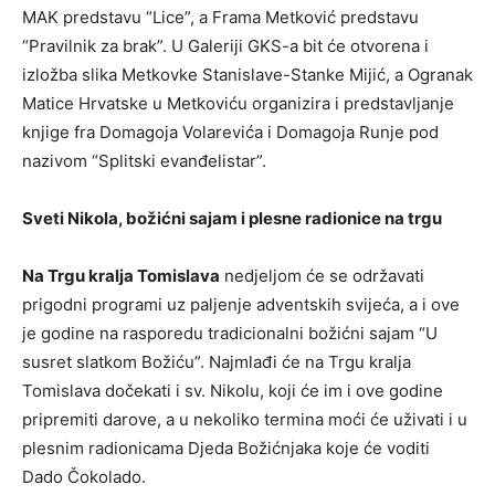
MAK predstavu “Lice”, a Frama Metković predstavu
“Pravilnik za brak”. U Galeriji GKS-a bit će otvorena i
izložba slika Metkovke Stanislave-Stanke Mijić, a Ogranak
Matice Hrvatske u Metkoviću organizira i predstavljanje
knjige fra Domagoja Volarevića i Domagoja Runje pod
nazivom “Splitski evanđelistar”.
Sveti Nikola, božićni sajam i plesne radionice na trgu
Na Trgu kralja Tomislava
nedjeljom će se održavati
prigodni programi uz paljenje adventskih svijeća, a i ove
je godine na rasporedu tradicionalni božićni sajam “U
susret slatkom Božiću”. Najmlađi će na Trgu kralja
Tomislava dočekati i sv. Nikolu, koji će im i ove godine
pripremiti darove, a u nekoliko termina moći će uživati i u
plesnim radionicama Djeda Božićnjaka koje će voditi
Dado Čokolado.