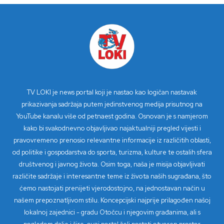
TV LOKI je news portal koji je nastao kao logičan nastavak
prikazivanja sadržaja putem jedinstvenog medija prisutnog na
YouTube kanalu više od petnaest godina. Osnovan je s namjerom
kako bi svakodnevno objavljivao najaktualniji pregled vijesti i
pravovremeno prenosio relevantne informacije iz različitih oblasti,
od politike i gospodarstva do sporta, turizma, kulture te ostalih sfera
društvenog i javnog života. Osim toga, naša je misija objavljivati
različite sadržaje i interesantne teme iz života naših sugrađana, što
ćemo nastojati prenijeti vjerodostojno, na jednostavan način u
našem prepoznatljivom stilu. Koncepcijski najprije prilagođen našoj
lokalnoj zajednici - gradu Otočcu i njegovim građanima, ali s