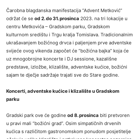
Čarobna blagdanska manifestacija “Advent Metković”
održat će se
od 2. do 31. prosinca
2023. na tri lokacije u
centru Metkovića – Gradskom parku, Gradskom
kulturnom središtu i Trgu kralja Tomislava. Tradicionalnim
ukrašavanjem božićnog drvca i paljenjem prve adventske
svijeće ovog vikenda započet će “božićna bajka” koja će
uz mnogobrojne koncerte i DJ sessione, kazališne
predstave, izložbe, klizalište, adventske kućice, božićni
sajam te dječje sadržaje trajati sve do Stare godine.
Koncerti, adventske kućice i klizalište u Gradskom
parku
Gradski park ove će godine
od 8. prosinca
biti pretvoren
u pravi mali “božićni grad”. Osim simpatičnih drvenih
kućica s različitom gastronomskom ponudom posjetitelje