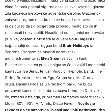
očekuje veliko klizalište i natkrivena koncertna pozornica
čime će park postati sigurna oaza za sve uzraste i glavna
žila kucavica metkovske adventske čarolije. Glazbeno-
zabavni program u parku biti će bogat i raznovrstan kako
bi osigurao da svi posjetitelji pronađu nešto što će ih
rasplesati i razveseliti. Headlineri su miljenici metkovske
publike,
Zoster
iz Mostara te čuveni
Soul Fingersi
i
najpoznatiji domaći reggae bend
Brain Holidays
iz
Zagreba. Program će otvoriti neretvanski
multiinstrumentalist
Elvis Sršen
sa svojim Funk
Blastersima, a srca publike sigurno će osvojiti i mostarski
kantautor
Ivo Jurić
, te Ivan Vidović, Hypnotic Band, The
String Breakersi, Malter Ego, Grupa Vox, Mr. Groove i
drugi. Danima kada se u Gradskom parku ne budu
održavali koncerti, za dobru zabavu brinut će DJ-evi koji
će, između ostaloga, pripremati i tematske večeri: rock &
blues, 80’s i 90’s, MTV hits, Disco Fever…
Novitet je
također da će pozornica i plesni podij biti natkriveni, što