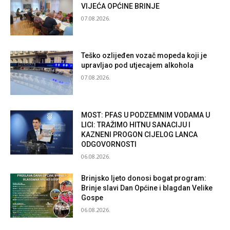
VIJEĆA OPĆINE BRINJE
07.08.2026.
Teško ozlijeđen vozač mopeda koji je
upravljao pod utjecajem alkohola
07.08.2026.
MOST: PFAS U PODZEMNIM VODAMA U
LICI: TRAŽIMO HITNU SANACIJU I
KAZNENI PROGON CIJELOG LANCA
ODGOVORNOSTI
06.08.2026.
Brinjsko ljeto donosi bogat program:
Brinje slavi Dan Općine i blagdan Velike
Gospe
06.08.2026.