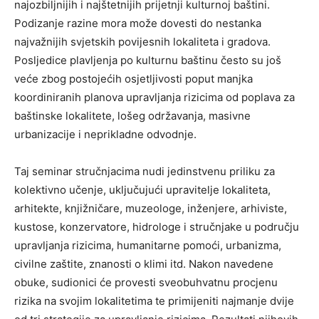
najozbiljnijih i najštetnijih prijetnji kulturnoj baštini.
Podizanje razine mora može dovesti do nestanka
najvažnijih svjetskih povijesnih lokaliteta i gradova.
Posljedice plavljenja po kulturnu baštinu često su još
veće zbog postojećih osjetljivosti poput manjka
koordiniranih planova upravljanja rizicima od poplava za
baštinske lokalitete, lošeg održavanja, masivne
urbanizacije i neprikladne odvodnje.
Taj seminar stručnjacima nudi jedinstvenu priliku za
kolektivno učenje, uključujući upravitelje lokaliteta,
arhitekte, knjižničare, muzeologe, inženjere, arhiviste,
kustose, konzervatore, hidrologe i stručnjake u području
upravljanja rizicima, humanitarne pomoći, urbanizma,
civilne zaštite, znanosti o klimi itd. Nakon navedene
obuke, sudionici će provesti sveobuhvatnu procjenu
rizika na svojim lokalitetima te primijeniti najmanje dvije