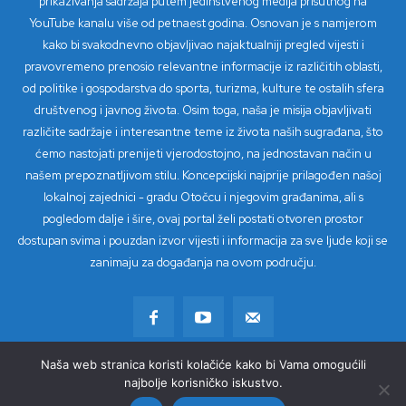
prikazivanja sadržaja putem jedinstvenog medija prisutnog na
YouTube kanalu više od petnaest godina. Osnovan je s namjerom
kako bi svakodnevno objavljivao najaktualniji pregled vijesti i
pravovremeno prenosio relevantne informacije iz različitih oblasti,
od politike i gospodarstva do sporta, turizma, kulture te ostalih sfera
društvenog i javnog života. Osim toga, naša je misija objavljivati
različite sadržaje i interesantne teme iz života naših sugrađana, što
ćemo nastojati prenijeti vjerodostojno, na jednostavan način u
našem prepoznatljivom stilu. Koncepcijski najprije prilagođen našoj
lokalnoj zajednici - gradu Otočcu i njegovim građanima, ali s
pogledom dalje i šire, ovaj portal želi postati otvoren prostor
dostupan svima i pouzdan izvor vijesti i informacija za sve ljude koji se
zanimaju za događanja na ovom području.
Naša web stranica koristi kolačiće kako bi Vama omogućili
© Copyright 2023 - TV Loki
najbolje korisničko iskustvo.