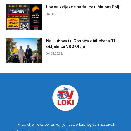
Lov na zvijezde padalice u Malom Polju
06.08.2026.
Na Ljubovu i u Gospiću obilježena 31.
obljetnica VRO Oluja
06.08.2026.
TV LOKI je news portal koji je nastao kao logičan nastavak