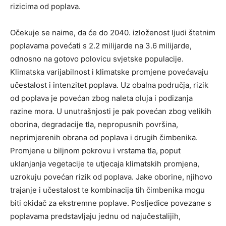
rizicima od poplava.
Očekuje se naime, da će do 2040. izloženost ljudi štetnim
poplavama povećati s 2.2 milijarde na 3.6 milijarde,
odnosno na gotovo polovicu svjetske populacije.
Klimatska varijabilnost i klimatske promjene povećavaju
učestalost i intenzitet poplava. Uz obalna područja, rizik
od poplava je povećan zbog naleta oluja i podizanja
razine mora. U unutrašnjosti je pak povećan zbog velikih
oborina, degradacije tla, nepropusnih površina,
neprimjerenih obrana od poplava i drugih čimbenika.
Promjene u biljnom pokrovu i vrstama tla, poput
uklanjanja vegetacije te utjecaja klimatskih promjena,
uzrokuju povećan rizik od poplava. Jake oborine, njihovo
trajanje i učestalost te kombinacija tih čimbenika mogu
biti okidač za ekstremne poplave. Posljedice povezane s
poplavama predstavljaju jednu od najučestalijih,