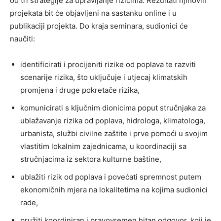
od tri strategije za upravljanje rizicima. Rezultati njihovih
projekata bit će objavljeni na sastanku online i u
publikaciji projekta. Do kraja seminara, sudionici će
naučiti:
identificirati i procijeniti rizike od poplava te razviti
scenarije rizika, što uključuje i utjecaj klimatskih
promjena i druge pokretače rizika,
komunicirati s ključnim dionicima poput stručnjaka za
ublažavanje rizika od poplava, hidrologa, klimatologa,
urbanista, službi civilne zaštite i prve pomoći u svojim
vlastitim lokalnim zajednicama, u koordinaciji sa
stručnjacima iz sektora kulturne baštine,
ublažiti rizik od poplava i povećati spremnost putem
ekonomičnih mjera na lokalitetima na kojima sudionici
rade,
pružiti koordiniran i pravovremen hitan odgovor, koji je