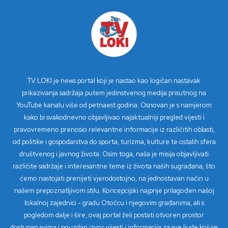
TV LOKI je news portal koji je nastao kao logičan nastavak
prikazivanja sadržaja putem jedinstvenog medija prisutnog na
YouTube kanalu više od petnaest godina. Osnovan je s namjerom
kako bi svakodnevno objavljivao najaktualniji pregled vijesti i
pravovremeno prenosio relevantne informacije iz različitih oblasti,
od politike i gospodarstva do sporta, turizma, kulture te ostalih sfera
društvenog i javnog života. Osim toga, naša je misija objavljivati
različite sadržaje i interesantne teme iz života naših sugrađana, što
ćemo nastojati prenijeti vjerodostojno, na jednostavan način u
našem prepoznatljivom stilu. Koncepcijski najprije prilagođen našoj
lokalnoj zajednici - gradu Otočcu i njegovim građanima, ali s
pogledom dalje i šire, ovaj portal želi postati otvoren prostor
dostupan svima i pouzdan izvor vijesti i informacija za sve ljude koji se