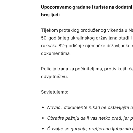
Upozoravamo građane i turiste na dodatni 
broj ljudi
Tijekom proteklog produženog vikenda u Nac
50-godišnjeg ukrajinskog državljana otuđil
ruksaka 82-godišnje njemačke državljanke 
dokumentima.
Policija traga za počiniteljima, protiv koji
odvjetništvu.
Savjetujemo:
Novac i dokumente nikad ne ostavljajte 
Obratite pažnju da li vas netko prati, jer 
Čuvajte se guranja, pretjerano ljubaznih 