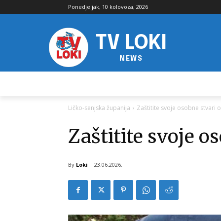
Ponedjeljak, 10 kolovoza, 2026
TV LOKI
NEWS
Ličko-senjska županija
Zaštitite svoje osobne stvari 
Zaštitite svoje o
By
Loki
23.06.2026.