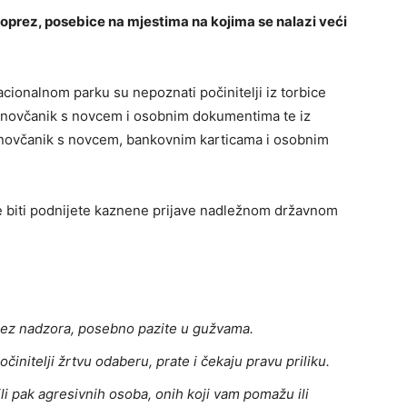
oprez, posebice na mjestima na kojima se nalazi veći
ionalnom parku su nepoznati počinitelji iz torbice
i novčanik s novcem i osobnim dokumentima te iz
novčanik s novcem, bankovnim karticama i osobnim
h će biti podnijete kaznene prijave nadležnom državnom
bez nadzora, posebno pazite u gužvama.
počinitelji žrtvu odaberu, prate i čekaju pravu priliku.
ili pak agresivnih osoba, onih koji vam pomažu ili