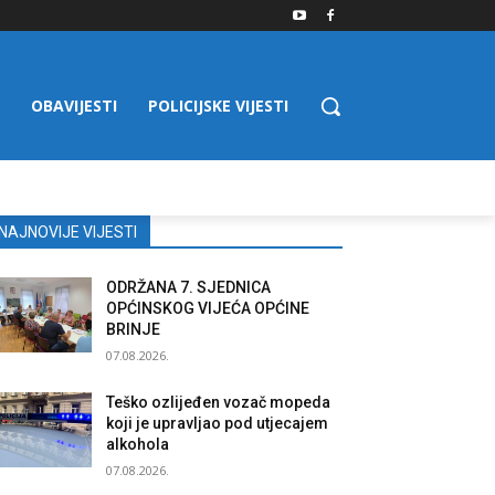
OBAVIJESTI
POLICIJSKE VIJESTI
NAJNOVIJE VIJESTI
ODRŽANA 7. SJEDNICA
OPĆINSKOG VIJEĆA OPĆINE
BRINJE
07.08.2026.
Teško ozlijeđen vozač mopeda
koji je upravljao pod utjecajem
alkohola
07.08.2026.