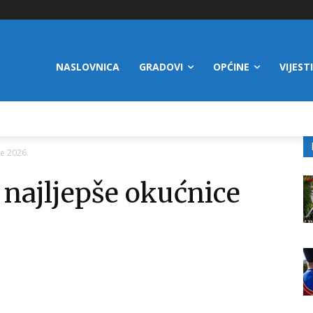
NASLOVNICA
GRADOVI
OPĆINE
VIJESTI
ce 2026.
 najljepše okućnice