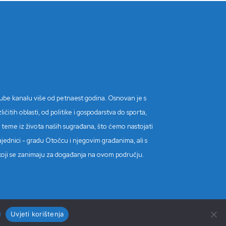
Tube kanalu više od petnaest godina. Osnovan je s
itih oblasti, od politike i gospodarstva do sporta,
tne teme iz života naših sugrađana, što ćemo nastojati
ajednici - gradu Otočcu i njegovim građanima, ali s
de koji se zanimaju za događanja na ovom području.
Uvjeti korištenja
Kontakt
Impressum
Uvjeti korištenja