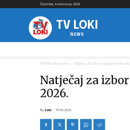
Četvrtak, 6 kolovoza, 2026
TV LOKI
NEWS
NP Plitvička jezera
Natječaj za izbor najljepše okućni
Natječaj za izbor
2026.
By
Loki
19.06.2026.