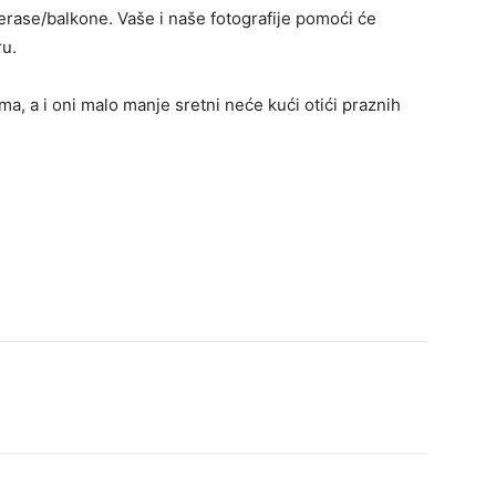
terase/balkone. Vaše i naše fotografije pomoći će
u.
a, a i oni malo manje sretni neće kući otići praznih