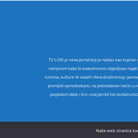
TV LOKI je news portal koji je nastao kao logiča
namjerom kako bi svakodnevno objavljivao najaktual
turizma, kulture te ostalih sfera društvenog i javnog
prenijeti vjerodostojno, na jednostavan način u na
pogledom dalje i šire, ovaj portal želi postati o
Naša web stranica kori
© Copyright 2023 - TV Loki