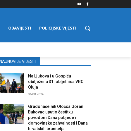
OBAVIJESTI
POLICIJSKE VIJESTI
NAJNOVIJE VIJESTI
Na Ljubovu i u Gospiću
obilježena 31. obljetnica VRO
Oluja
06.08.2026.
Gradonačelnik Otočca Goran
Bukovac uputio čestitku
povodom Dana pobjede i
domovinske zahvalnosti i Dana
hrvatskih branitelja