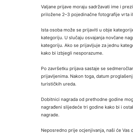
Valjane prijave moraju sadržavati ime i prez
priložene 2–3 pojedinačne fotografije vrta il
Ista osoba može se prijaviti u obje kategori
kategoriju. U slučaju osvajanja novčane nag
kategoriju. Ako se prijavljuje za jednu kate
kako bi izbjegli nesporazume.
Po završetku prijava sastaje se sedmeročlani
prijavljenima. Nakon toga, datum proglašenj
turističkih ureda.
Dobitnici nagrada od prethodne godine mogu s
nagrađeni slijedeće tri godine kako bi i osta
nagrade.
Neposredno prije ocjenjivanja, naši će Vas dj