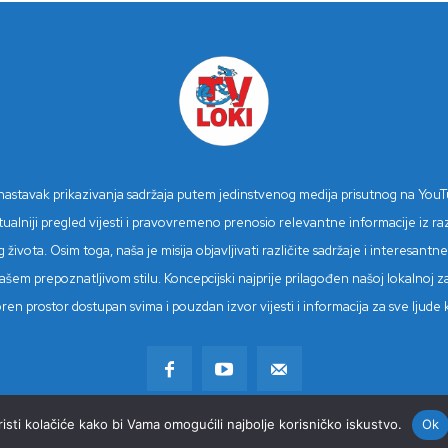
n nastavak prikazivanja sadržaja putem jedinstvenog medija prisutnog na You
niji pregled vijesti i pravovremeno prenosio relevantne informacije iz različ
 života. Osim toga, naša je misija objavljivati različite sadržaje i interesan
šem prepoznatljivom stilu. Koncepcijski najprije prilagođen našoj lokalnoj z
tvoren prostor dostupan svima i pouzdan izvor vijesti i informacija za sve lju
sti kolačiće kako bi Vama omogućili najbolje korisničko iskustvo.
Ok