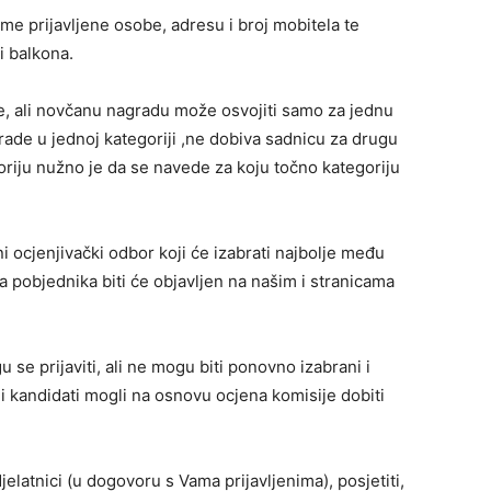
ime prijavljene osobe, adresu i broj mobitela te
i balkona.
je, ali novčanu nagradu može osvojiti samo za jednu
rade u jednoj kategoriji ,ne dobiva sadnicu za drugu
goriju nužno je da se navede za koju točno kategoriju
 ocjenjivački odbor koji će izabrati najbolje među
a pobjednika biti će objavljen na našim i stranicama
e prijaviti, ali ne mogu biti ponovno izabrani i
li kandidati mogli na osnovu ocjena komisije dobiti
elatnici (u dogovoru s Vama prijavljenima), posjetiti,