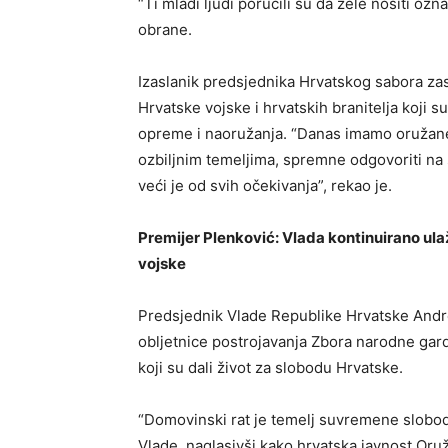
“Ti mladi ljudi poručili su da žele nositi oz
obrane.
Izaslanik predsjednika Hrvatskog sabora zas
Hrvatske vojske i hrvatskih branitelja koji s
opreme i naoružanja. “Danas imamo oružane
ozbiljnim temeljima, spremne odgovoriti na 
veći je od svih očekivanja”, rekao je.
Premijer Plenković: Vlada kontinuirano ul
vojske
Predsjednik Vlade Republike Hrvatske Andrej
obljetnice postrojavanja Zbora narodne garde
koji su dali život za slobodu Hrvatske.
“Domovinski rat je temelj suvremene slobod
Vlade, naglasivši kako hrvatska javnost Or