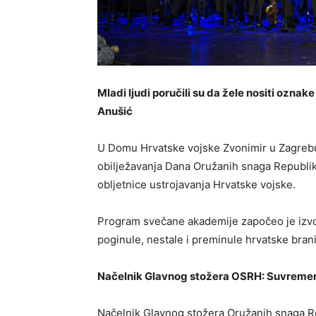
Mladi ljudi poručili su da žele nositi ozna
Anušić
U Domu Hrvatske vojske Zvonimir u Zagreb
obilježavanja Dana Oružanih snaga Republi
obljetnice ustrojavanja Hrvatske vojske.
Program svečane akademije započeo je izv
poginule, nestale i preminule hrvatske brani
Načelnik Glavnog stožera OSRH: Suvremenu v
Načelnik Glavnog stožera Oružanih snaga R