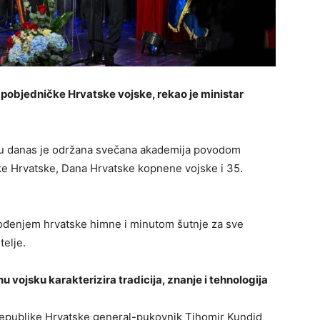
ke pobjedničke Hrvatske vojske, rekao je ministar
u danas je održana svečana akademija povodom
ke Hrvatske, Dana Hrvatske kopnene vojske i 35.
ođenjem hrvatske himne i minutom šutnje za sve
telje.
ojsku karakterizira tradicija, znanje i tehnologija
epublike Hrvatske general-pukovnik Tihomir Kundid