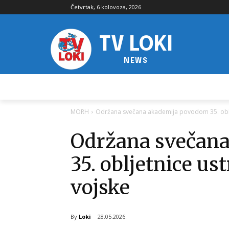
Četvrtak, 6 kolovoza, 2026
TV LOKI
NEWS
MORH
Održana svečana akademija povodom 35. oblje
Održana svečan
35. obljetnice us
vojske
By
Loki
28.05.2026.