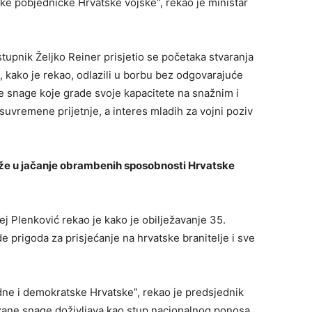
nake pobjedničke Hrvatske vojske”, rekao je ministar
tupnik Željko Reiner prisjetio se početaka stvaranja
u, kako je rekao, odlazili u borbu bez odgovarajuće
 snage koje grade svoje kapacitete na snažnim i
suvremene prijetnje, a interes mladih za vojni poziv
aže u jačanje obrambenih sposobnosti Hrvatske
 Plenković rekao je kako je obilježavanje 35.
 prigoda za prisjećanje na hrvatske branitelje i sve
ne i demokratske Hrvatske”, rekao je predsjednik
užane snage doživljava kao stup nacionalnog ponosa.