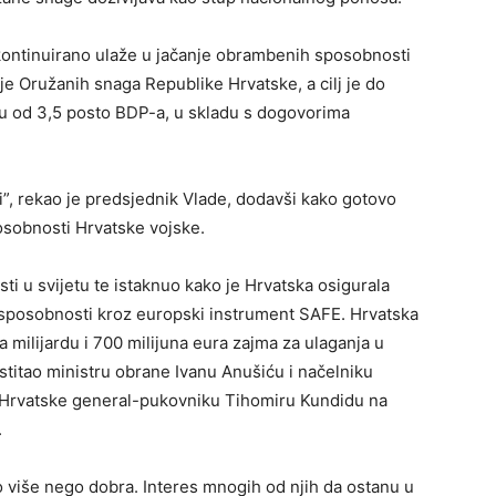
kontinuirano ulaže u jačanje obrambenih sposobnosti
e Oružanih snaga Republike Hrvatske, a cilj je do
u od 3,5 posto BDP-a, u skladu s dogovorima
i”, rekao je predsjednik Vlade, dodavši kako gotovo
osobnosti Hrvatske vojske.
i u svijetu te istaknuo kako je Hrvatska osigurala
sposobnosti kroz europski instrument SAFE. Hrvatska
a milijardu i 700 milijuna eura zajma za ulaganja u
titao ministru obrane Ivanu Anušiću i načelniku
 Hrvatske general-pukovniku Tihomiru Kundidu na
.
to više nego dobra. Interes mnogih od njih da ostanu u