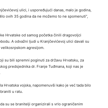
jčevićevoj ulici, i uspoređujući danas, malo je godina,
odilo ovih 35 godina da ne možemo to ne spomenuti”,
ke Hrvatske od samog početka činili dragovoljci
bodu. A odvažni ljudi u Kranjčevićevoj ulici davali su
d velikosrpskom agresijom.
koji su bili spremni poginuti za državu Hrvatsku, za
kog predsjednika dr. Franje Tuđmana, koji nas je
.
ala Hrvatska vojska, napomenuvši kako je već tada bilo
raniti u ratu.
da su se branitelji organizirali s vrlo ograničenim