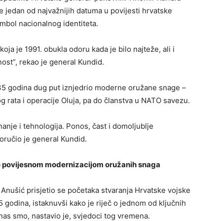
e jedan od najvažnijih datuma u povijesti hrvatske
mbol nacionalnog identiteta.
ja je 1991. obukla odoru kada je bilo najteže, ali i
ost”, rekao je general Kundid.
 35 godina dug put iznjedrio moderne oružane snage –
rata i operacije Oluja, pa do članstva u NATO savezu.
nanje i tehnologija. Ponos, čast i domoljublje
poručio je general Kundid.
o povijesnom modernizacijom oružanih snaga
 Anušić prisjetio se početaka stvaranja Hrvatske vojske
35 godina, istaknuvši kako je riječ o jednom od ključnih
nas smo, nastavio je, svjedoci tog vremena.