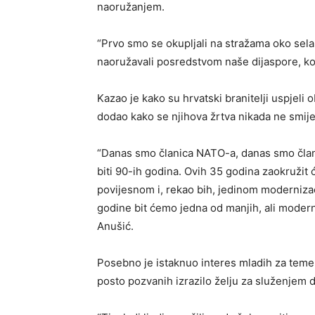
naoružanjem.
“Prvo smo se okupljali na stražama oko sela
naoružavali posredstvom naše dijaspore, koj
Kazao je kako su hrvatski branitelji uspjeli o
dodao kako se njihova žrtva nikada ne smije
“Danas smo članica NATO-a, danas smo član
biti 90-ih godina. Ovih 35 godina zaokruži
povijesnom i, rekao bih, jedinom moderniza
godine bit ćemo jedna od manjih, ali moderni
Anušić.
Posebno je istaknuo interes mladih za temel
posto pozvanih izrazilo želju za služenjem 