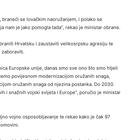
, braneći se lovačkim naoružanjem, i polako se
a nam je jako pomogla tada”, rekao je ministar obrane.
braniti Hrvatsku i zaustaviti velikosrpsku agresiju te
 zaboraviti.
ica Europske unije, danas smo sve ono što smo htjeli
t ćemo povijesnom modernizacijom oružanih snaga,
cijom oružanih snaga od njezina postanka. Do 2030.
h i snažnih vojski svijeta i Europe”, poručio je ministar
jno vojno osposobljavanje te rekao kako je čak 97
domovini.