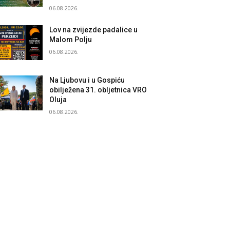
06.08.2026.
Lov na zvijezde padalice u
Malom Polju
06.08.2026.
Na Ljubovu i u Gospiću
obilježena 31. obljetnica VRO
Oluja
06.08.2026.