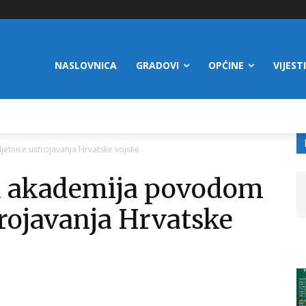
NASLOVNICA
GRADOVI
OPĆINE
VIJESTI
tnice ustrojavanja Hrvatske vojske
a akademija povodom
trojavanja Hrvatske