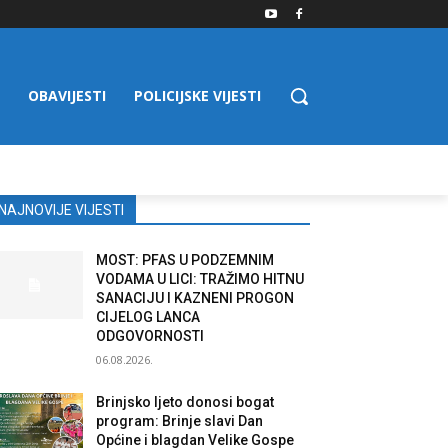
OBAVIJESTI
POLICIJSKE VIJESTI
NAJNOVIJE VIJESTI
MOST: PFAS U PODZEMNIM
VODAMA U LICI: TRAŽIMO HITNU
SANACIJU I KAZNENI PROGON
CIJELOG LANCA
ODGOVORNOSTI
06.08.2026.
Brinjsko ljeto donosi bogat
program: Brinje slavi Dan
Općine i blagdan Velike Gospe