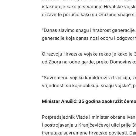
istaknuo je kako je stvaranje Hrvatske vojsk
države te poručio kako su Oružane snage si
“Danas slavimo snagu i hrabrost generacije ko
generacije koja danas nosi odoru i odgovorn
O razvoju Hrvatske vojske rekao je kako je
od Zbora narodne garde, preko Domovinskog 
“Suvremenu vojsku karakterizira tradicija, z
vrijednosti su koje oblikuju snagu vojske”, 
Ministar Anušić: 35 godina zaokružit ćem
Potpredsjednik Vlade i ministar obrane Ivan
i postrojavanja u Kranjčevićevoj ulici prije 
trenutaka suvremene hrvatske povijesti. Da