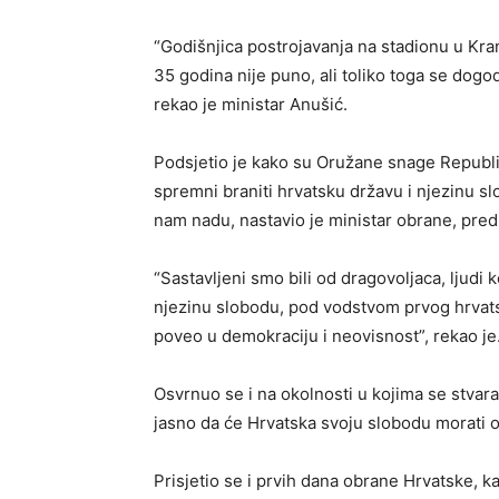
“Godišnjica postrojavanja na stadionu u Kran
35 godina nije puno, ali toliko toga se dog
rekao je ministar Anušić.
Podsjetio je kako su Oružane snage Republi
spremni braniti hrvatsku državu i njezinu slo
nam nadu, nastavio je ministar obrane, pre
“Sastavljeni smo bili od dragovoljaca, ljudi 
njezinu slobodu, pod vodstvom prvog hrvats
poveo u demokraciju i neovisnost”, rekao je
Osvrnuo se i na okolnosti u kojima se stvar
jasno da će Hrvatska svoju slobodu morati ob
Prisjetio se i prvih dana obrane Hrvatske, ka