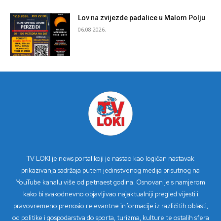
Lov na zvijezde padalice u Malom Polju
06.08.2026.
TV LOKI je news portal koji je nastao kao logičan nastavak
prikazivanja sadržaja putem jedinstvenog medija prisutnog na
YouTube kanalu više od petnaest godina. Osnovan je s namjerom
kako bi svakodnevno objavljivao najaktualniji pregled vijesti i
pravovremeno prenosio relevantne informacije iz različitih oblasti,
od politike i gospodarstva do sporta, turizma, kulture te ostalih sfera