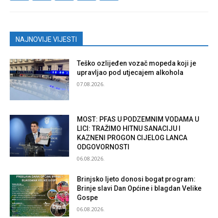
NAJNOVIJE VIJESTI
Teško ozlijeđen vozač mopeda koji je
upravljao pod utjecajem alkohola
07.08.2026.
MOST: PFAS U PODZEMNIM VODAMA U
LICI: TRAŽIMO HITNU SANACIJU I
KAZNENI PROGON CIJELOG LANCA
ODGOVORNOSTI
06.08.2026.
Brinjsko ljeto donosi bogat program:
Brinje slavi Dan Općine i blagdan Velike
Gospe
06.08.2026.