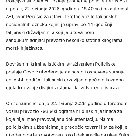
Policijski službenici Postaje prometne policije Perušić su
u petak, 22. svibnja 2026. godine u 18,40 sati na autocesti
A-1, čvor Perušić zaustavili teretno vozilo talijanskih
nacionalnih oznaka kojim je upravljao 44-godišnji
talijanski državljanin, a koji je u tovarnom
sanduku/hladnjači prevozio nekoliko stotina kilograma
morskih ježinaca.
Dovršenim kriminalističkim istraživanjem Policijske
postaje Gospić utvrđeno je da postoji osnovana sumnja
da je 44-godišnji talijanski državljanin počinio kaznena
djela trgovanje divljim vrstama i krivotvorenje isprave.
On se sumnjiči da je 22. svibnja 2026. godine u teretnom
vozilu prevozio 793,9 kilograma hridinskih ježinaca za
koje nije imao pravovaljanu dokumentaciju. Naime,
policijskim službenicima je predočio tovarni list za koji je
utvrđeno da je krivotvoren, kao i deklaracija na plastičnim