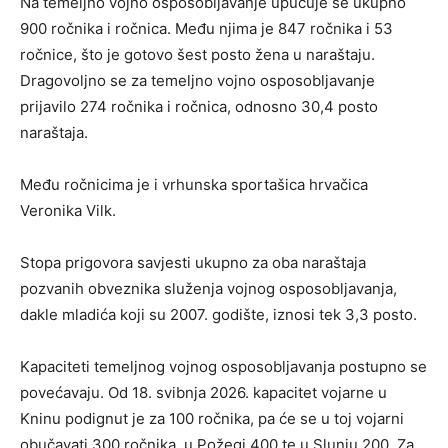
Na temeljno vojno osposobljavanje upućuje se ukupno
900 ročnika i ročnica. Među njima je 847 ročnika i 53
ročnice, što je gotovo šest posto žena u naraštaju.
Dragovoljno se za temeljno vojno osposobljavanje
prijavilo 274 ročnika i ročnica, odnosno 30,4 posto
naraštaja.
Među ročnicima je i vrhunska sportašica hrvačica
Veronika Vilk.
Stopa prigovora savjesti ukupno za oba naraštaja
pozvanih obveznika služenja vojnog osposobljavanja,
dakle mladića koji su 2007. godište, iznosi tek 3,3 posto.
Kapaciteti temeljnog vojnog osposobljavanja postupno se
povećavaju. Od 18. svibnja 2026. kapacitet vojarne u
Kninu podignut je za 100 ročnika, pa će se u toj vojarni
obučavati 300 ročnika, u Požegi 400 te u Slunju 200. Za