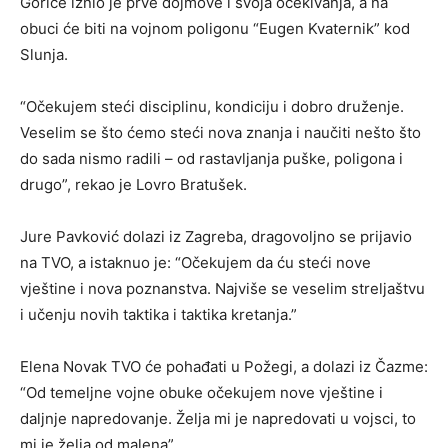
Gorice iznio je prve dojmove i svoja očekivanja, a na
obuci će biti na vojnom poligonu “Eugen Kvaternik” kod
Slunja.
“Očekujem steći disciplinu, kondiciju i dobro druženje.
Veselim se što ćemo steći nova znanja i naučiti nešto što
do sada nismo radili – od rastavljanja puške, poligona i
drugo”, rekao je Lovro Bratušek.
Jure Pavković dolazi iz Zagreba, dragovoljno se prijavio
na TVO, a istaknuo je: “Očekujem da ću steći nove
vještine i nova poznanstva. Najviše se veselim streljaštvu
i učenju novih taktika i taktika kretanja.”
Elena Novak TVO će pohađati u Požegi, a dolazi iz Čazme:
“Od temeljne vojne obuke očekujem nove vještine i
daljnje napredovanje. Želja mi je napredovati u vojsci, to
mi je želja od malena”.