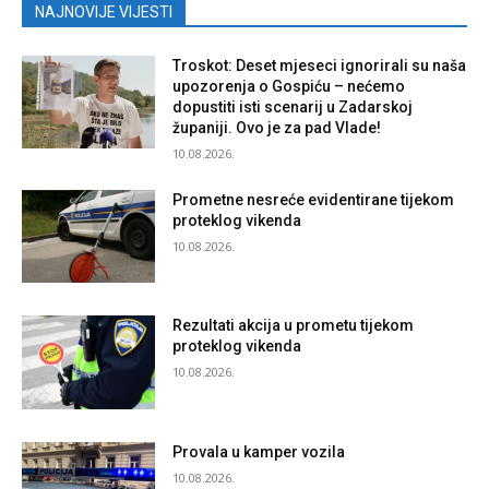
NAJNOVIJE VIJESTI
Troskot: Deset mjeseci ignorirali su naša
upozorenja o Gospiću – nećemo
dopustiti isti scenarij u Zadarskoj
županiji. Ovo je za pad Vlade!
10.08.2026.
Prometne nesreće evidentirane tijekom
proteklog vikenda
10.08.2026.
Rezultati akcija u prometu tijekom
proteklog vikenda
10.08.2026.
Provala u kamper vozila
10.08.2026.