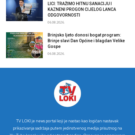
LICI: TRAŽIMO HITNU SANACIJU I
KAZNENI PROGON CIJELOG LANCA
ODGOVORNOSTI
06.08.2026.
Brinjsko ljeto donosi bogat program:
Brinje slavi Dan Općine i blagdan Velike
Gospe
06.08.2026.
TV LOKI je news portal koji je nastao kao logičan nastavak
prikazivanja sadržaja putem jedinstvenog medija prisutnog na