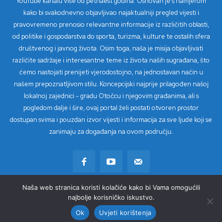
YouTube kanalu više od petnaest godina. Osnovan je s namjerom
kako bi svakodnevno objavljivao najaktualniji pregled vijesti i
pravovremeno prenosio relevantne informacije iz različitih oblasti,
od politike i gospodarstva do sporta, turizma, kulture te ostalih sfera
društvenog i javnog života. Osim toga, naša je misija objavljivati
različite sadržaje i interesantne teme iz života naših sugrađana, što
ćemo nastojati prenijeti vjerodostojno, na jednostavan način u
našem prepoznatljivom stilu. Koncepcijski najprije prilagođen našoj
lokalnoj zajednici - gradu Otočcu i njegovim građanima, ali s
pogledom dalje i šire, ovaj portal želi postati otvoren prostor
dostupan svima i pouzdan izvor vijesti i informacija za sve ljude koji se
zanimaju za događanja na ovom području.
Naša web stranica koristi kolačiće kako bi Vama omogućili
© Copyright 2023 - TV Loki
najbolje korisničko iskustvo.
Ok
Uvjeti korištenja
Kontakt
Impressum
Uvjeti korištenja