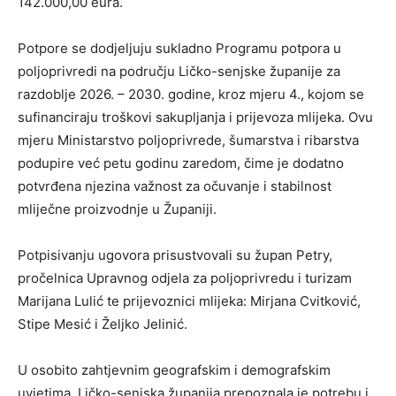
142.000,00 eura.
Potpore se dodjeljuju sukladno Programu potpora u
poljoprivredi na području Ličko-senjske županije za
razdoblje 2026. – 2030. godine, kroz mjeru 4., kojom se
sufinanciraju troškovi sakupljanja i prijevoza mlijeka. Ovu
mjeru Ministarstvo poljoprivrede, šumarstva i ribarstva
podupire već petu godinu zaredom, čime je dodatno
potvrđena njezina važnost za očuvanje i stabilnost
mliječne proizvodnje u Županiji.
Potpisivanju ugovora prisustvovali su župan Petry,
pročelnica Upravnog odjela za poljoprivredu i turizam
Marijana Lulić te prijevoznici mlijeka: Mirjana Cvitković,
Stipe Mesić i Željko Jelinić.
U osobito zahtjevnim geografskim i demografskim
uvjetima, Ličko-senjska županija prepoznala je potrebu i