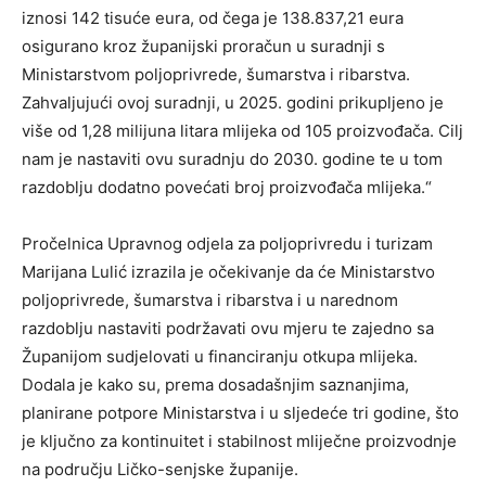
iznosi 142 tisuće eura, od čega je 138.837,21 eura
osigurano kroz županijski proračun u suradnji s
Ministarstvom poljoprivrede, šumarstva i ribarstva.
Zahvaljujući ovoj suradnji, u 2025. godini prikupljeno je
više od 1,28 milijuna litara mlijeka od 105 proizvođača. Cilj
nam je nastaviti ovu suradnju do 2030. godine te u tom
razdoblju dodatno povećati broj proizvođača mlijeka.“
Pročelnica Upravnog odjela za poljoprivredu i turizam
Marijana Lulić izrazila je očekivanje da će Ministarstvo
poljoprivrede, šumarstva i ribarstva i u narednom
razdoblju nastaviti podržavati ovu mjeru te zajedno sa
Županijom sudjelovati u financiranju otkupa mlijeka.
Dodala je kako su, prema dosadašnjim saznanjima,
planirane potpore Ministarstva i u sljedeće tri godine, što
je ključno za kontinuitet i stabilnost mliječne proizvodnje
na području Ličko-senjske županije.